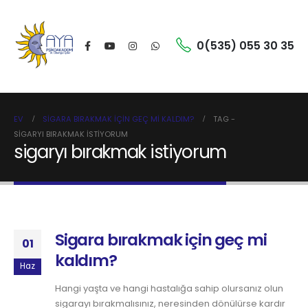
0(535) 055 30 35
EV
SIGARA BIRAKMAK IÇIN GEÇ MI KALDIM?
TAG -
SIGARYI BIRAKMAK ISTIYORUM
sigaryı bırakmak istiyorum
Sigara bırakmak için geç mi
01
kaldım?
Haz
Hangi yaşta ve hangi hastalığa sahip olursanız olun
sigarayı bırakmalısınız, neresinden dönülürse kardır