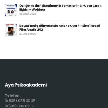
Öz-Şefkatin Psikodinamik Temelleri – Bir Usta Çırak
İlişkisi – Webinar
29 Ocak 2026
Beyza’nın iç dünyasında neler oluyor? – SineTerapi
Film Analizi202
27 Ocak 2026
Aya Psikoakademi
Telefon:
0(535) 055 30 35
0(539) 386 0256