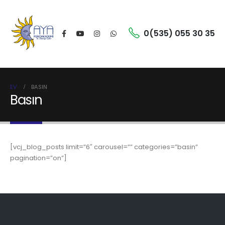
0(535) 055 30 35
EV
BASIN
Basın
[vcj_blog_posts limit=”6″ carousel=”” categories=”basin”
pagination=”on”]