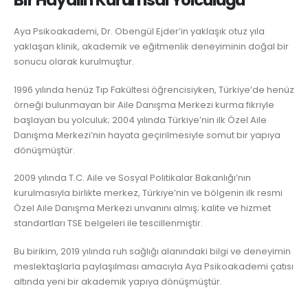
Bir Hayalin Kurumsal Yolculuğu
Aya Psikoakademi, Dr. Obengül Ejder’in yaklaşık otuz yıla
yaklaşan klinik, akademik ve eğitmenlik deneyiminin doğal bir
sonucu olarak kurulmuştur.
1996 yılında henüz Tıp Fakültesi öğrencisiyken, Türkiye’de henüz
örneği bulunmayan bir Aile Danışma Merkezi kurma fikriyle
başlayan bu yolculuk; 2004 yılında Türkiye’nin ilk Özel Aile
Danışma Merkezi’nin hayata geçirilmesiyle somut bir yapıya
dönüşmüştür.
2009 yılında T.C. Aile ve Sosyal Politikalar Bakanlığı’nın
kurulmasıyla birlikte merkez, Türkiye’nin ve bölgenin ilk resmi
Özel Aile Danışma Merkezi unvanını almış; kalite ve hizmet
standartları TSE belgeleri ile tescillenmiştir.
Bu birikim, 2019 yılında ruh sağlığı alanındaki bilgi ve deneyimin
meslektaşlarla paylaşılması amacıyla Aya Psikoakademi çatısı
altında yeni bir akademik yapıya dönüşmüştür.