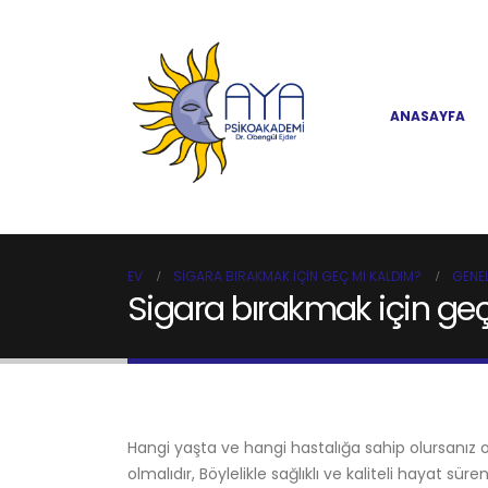
ANASAYFA
EV
SIGARA BIRAKMAK IÇIN GEÇ MI KALDIM?
GENE
Sigara bırakmak için ge
Hangi yaşta ve hangi hastalığa sahip olursanız o
olmalıdır, Böylelikle sağlıklı ve kaliteli hayat süre