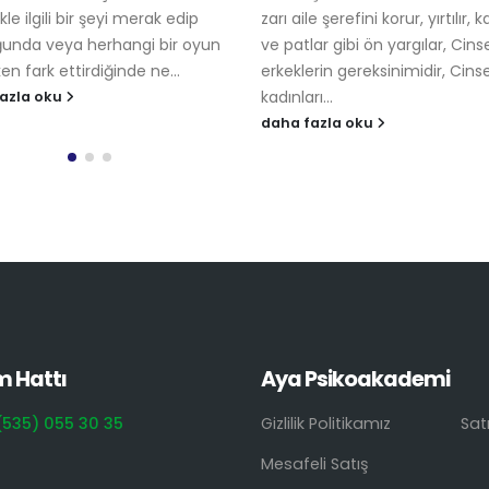
daha fazla oku
aile şerefini korur, yırtılır, kanar
tlar gibi ön yargılar, Cinsellik
lerin gereksinimidir, Cinsellik
arı...
 fazla oku
m Hattı
Aya Psikoakademi
(535) 055 30 35
Gizlilik Politikamız
Sat
Mesafeli Satış