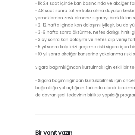
• İlk 24 saat içinde kan basıncında ve akciğer f
• 48 saat sonra tat ve koku alma duyuları keski
yemeklerden zevk almanız sigarayı bıraktıktan so
• 2-12 hafta içinde kan dolaşımı iyileşir, bu da yür
• 3-9 hafta sonra öksürme, nefes darlığı, hırıltı g
• 3 ay sonra kan dolaşımı ve nefes alıp verişi fark 
• 5 yıl sonra kalp krizi geçirme riski sigara içen 
• 10 yıl sonra akciğer kanserine yakalanma riski 
Sigara bağımlılığından kurtulmak için etkili bir t
• Sigara bağımlılığından kurtulabilmek için öncel
bağımlılığa yol açtığının farkında olarak bırak
de davranışsal tedavinin birlikte yapıldığı progra
Bir yanıt yazın