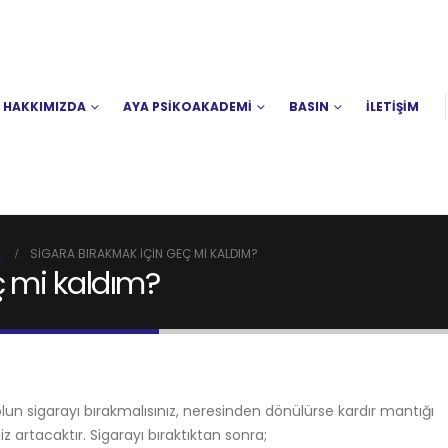
HAKKIMIZDA
AYA PSİKOAKADEMİ
BASIN
İLETİŞİM
L
SIGARA BIRAKMAK IÇIN GEÇ MI KALDIM?
ç mi kaldım?
lun sigarayı bırakmalısınız, neresinden dönülürse kardır mantığı
niz artacaktır. Sigarayı bıraktıktan sonra;