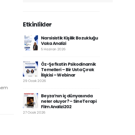
Etkinlikler
Narsisistik Kişilik Bozukluğu
Vaka Analizi
5 Haziran 2026
Öz-Şefkatin Psikodinamik
Temelleri – Bir Usta Çırak
İlişkisi – Webinar
29 Ocak 2026
 hem
Beyza’nın iç dünyasında
neler oluyor? – SineTerapi
Film Analizi202
27 Ocak 2026