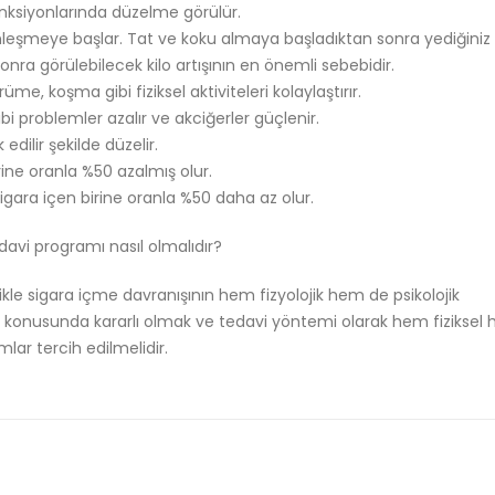
onksiyonlarında düzelme görülür.
nleşmeye başlar. Tat v
e koku almaya başladıktan sonra yediğiniz
nra görülebilecek kilo artışının en önemli sebebidir.
üme, koşma gibi fiziksel aktiviteleri kolaylaştırır.
ibi problemler azalır ve akciğerler güçlenir.
edilir şekilde düzelir.
birine oranla %50 azalmış olur.
sigara içen birine oranla %50 daha az olur.
edavi programı nasıl olmalıdır?
ikle sigara içme davranışının hem fizyolojik hem de psikolojik
ma konusunda kararlı olmak ve tedavi yöntemi olarak hem fiziksel
mlar tercih edilmelidir.