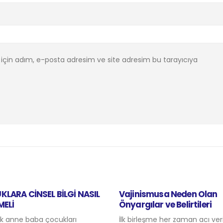
için adım, e-posta adresim ve site adresim bu tarayıcıya
inismusa Neden Olan
SOSYAL ORTAMLARDA GE
rgılar ve Belirtileri
ÇEKİLMENİZ ARTMAYA MI
BAŞLADI?
irleşme her zaman acı verir, Kızlık