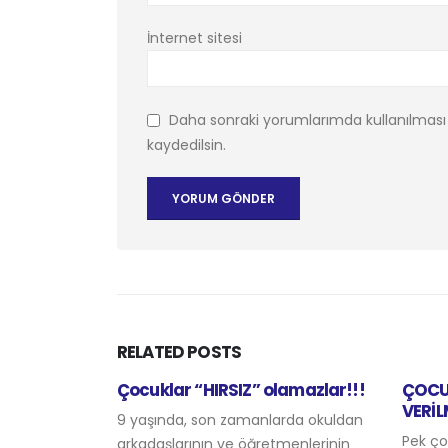
İnternet sitesi
Daha sonraki yorumlarımda kullanılması 
kaydedilsin.
RELATED
POSTS
olamazlar!!!
ÇOCUKLARA CİNSEL BİLGİ NASIL
Vaj
VERİLMELİ
Önya
larda okuldan
Pek çok anne baba çocukları
İlk b
etmenlerinin