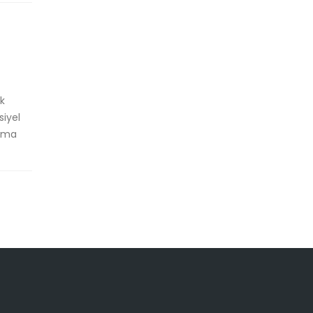
ik
siyel
aima