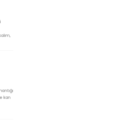
i
kalım,
mantığı
de kan