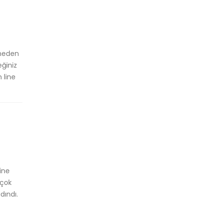
lmeden
ğiniz
 line
ğine
 çok
dındı.