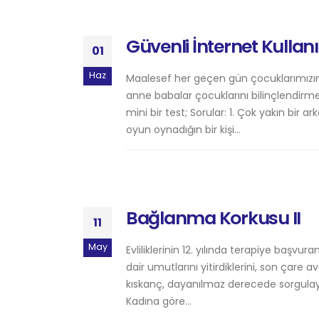
Güvenli İnternet Kullan
01
Haz
Maalesef her geçen gün çocuklarımızın 
anne babalar çocuklarını bilinçlendirm
mini bir test; Sorular: 1. Çok yakın bir a
oyun oynadığın bir kişi...
Bağlanma Korkusu II
11
May
Evliliklerinin 12. yılında terapiye başvuran
dair umutlarını yitirdiklerini, son çare 
kıskanç, dayanılmaz derecede sorgulayan
Kadına göre...