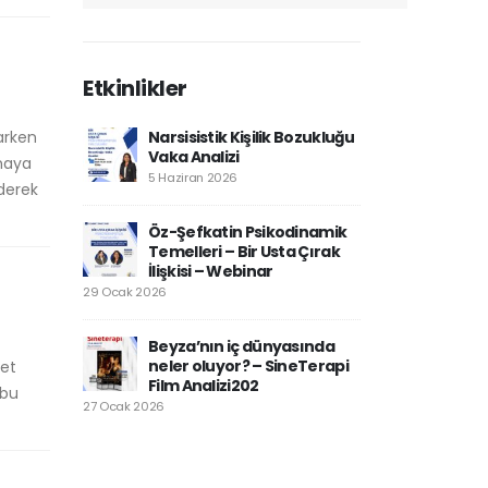
Etkinlikler
arken
Narsisistik Kişilik Bozukluğu
Vaka Analizi
rmaya
5 Haziran 2026
ederek
Öz-Şefkatin Psikodinamik
Temelleri – Bir Usta Çırak
İlişkisi – Webinar
29 Ocak 2026
Beyza’nın iç dünyasında
neler oluyor? – SineTerapi
yet
Film Analizi202
 bu
27 Ocak 2026