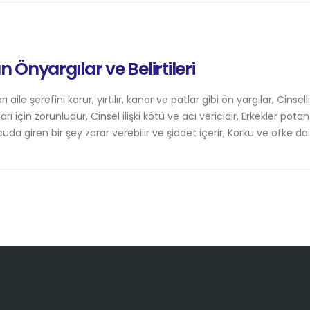
Önyargılar ve Belirtileri
ı aile şerefini korur, yırtılır, kanar ve patlar gibi ön yargılar, Cinsell
arı için zorunludur, Cinsel ilişki kötü ve acı vericidir, Erkekler potan
cuda giren bir şey zarar verebilir ve şiddet içerir, Korku ve öfke d