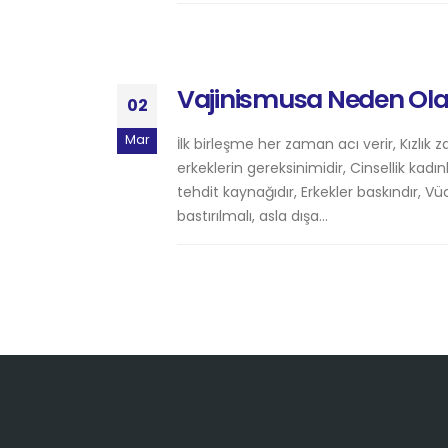
Vajinismusa Neden Olan 
02
Mar
İlk birleşme her zaman acı verir, Kızlık zar
erkeklerin gereksinimidir, Cinsellik kadınl
tehdit kaynağıdır, Erkekler baskındır, Vü
bastırılmalı, asla dışa...