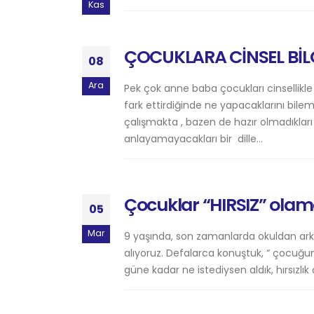
Kas
ÇOCUKLARA CİNSEL BİLG
08
Ara
Pek çok anne baba çocukları cinsellikle
fark ettirdiğinde ne yapacaklarını bil
çalışmakta , bazen de hazır olmadıkl
anlayamayacakları bir dille...
Çocuklar “HIRSIZ” olama
05
Mar
9 yaşında, son zamanlarda okuldan arkad
alıyoruz. Defalarca konuştuk, “ çocuğu
güne kadar ne istediysen aldık, hırsızlı