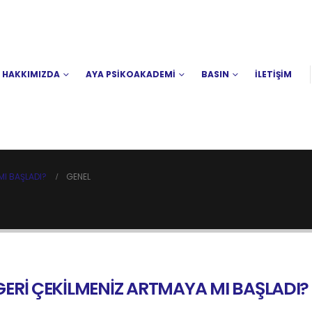
HAKKIMIZDA
AYA PSİKOAKADEMİ
BASIN
İLETİŞİM
I BAŞLADI?
GENEL
Rİ ÇEKİLMENİZ ARTMAYA MI BAŞLADI?