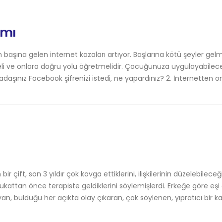
ımı
başına gelen internet kazaları artıyor. Başlarına kötü şeyler ge
eli ve onlara doğru yolu öğretmelidir. Çocuğunuza uygulayabilece
rkadaşınız Facebook şifrenizi istedi, ne yapardınız? 2. İnternetten on
 bir çift, son 3 yıldır çok kavga ettiklerini, ilişkilerinin düzelebilece
avukattan önce terapiste geldiklerini söylemişlerdi. Erkeğe göre eşi
, bulduğu her açıkta olay çıkaran, çok söylenen, yıpratıcı bir ka