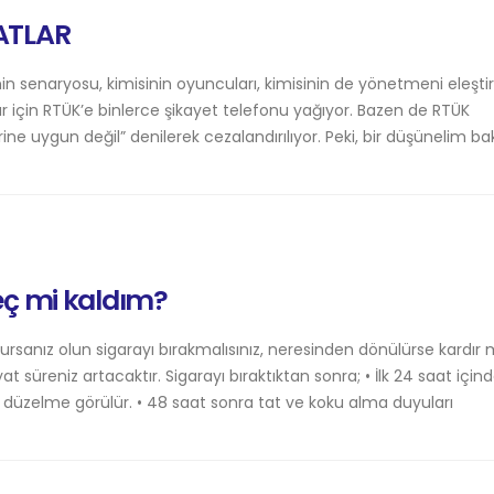
ATLAR
in senaryosu, kimisinin oyuncuları, kimisinin de yönetmeni eleştir
ar için RTÜK’e binlerce şikayet telefonu yağıyor. Bazen de RTÜK
ine uygun değil” denilerek cezalandırılıyor. Peki, bir düşünelim ba
eç mi kaldım?
ursanız olun sigarayı bırakmalısınız, neresinden dönülürse kardır 
hayat süreniz artacaktır. Sigarayı bıraktıktan sonra; • İlk 24 saat için
 düzelme görülür. • 48 saat sonra tat ve koku alma duyuları