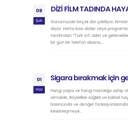
DİZİ FİLM TADINDA HAY
09
Şub
Günümüzde birçok dizi çekiliyor, kimisin
alıyor. Hatta bazı diziler veya programl
tarafından “Türk örf, adet ve gelenekler
bir gün bir telefon alsanız,...
Sigara bırakmak için g
01
Haz
Hangi yaşta ve hangi hastalığa sahip ol
olmalıdır, Böylelikle sağlıklı ve kaliteli 
basıncında ve akciğer fonksiyonlarında
keskinleşmeye...