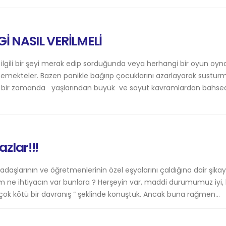
İ NASIL VERİLMELİ
 ilgili bir şeyi merak edip sorduğunda veya herhangi bir oyun oyn
ememekteler. Bazen panikle bağırıp çocuklarını azarlayarak sustu
arı bir zamanda yaşlarından büyük ve soyut kavramlardan bahs
zlar!!!
aşlarının ve öğretmenlerinin özel eşyalarını çaldığına dair şika
m ne ihtiyacın var bunlara ? Herşeyin var, maddi durumumuz iyi,
k çok kötü bir davranış “ şeklinde konuştuk. Ancak buna rağmen...