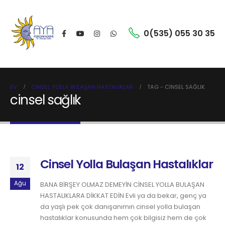
0(535) 055 30 35
EV
CINSEL YOLLA BULAŞAN HASTALIKLAR
TAG -
CINSEL SAĞLIK
cinsel sağlık
Cinsel Yolla Bulaşan Hastalıklar
12
Ağu
BANA BİRŞEY OLMAZ DEMEYİN CİNSEL YOLLA BULAŞAN
HASTALIKLARA DİKKAT EDİN Evli ya da bekar, genç ya
da yaşlı pek çok danışanımın cinsel yolla bulaşan
hastalıklar konusunda hem çok bilgisiz hem de çok