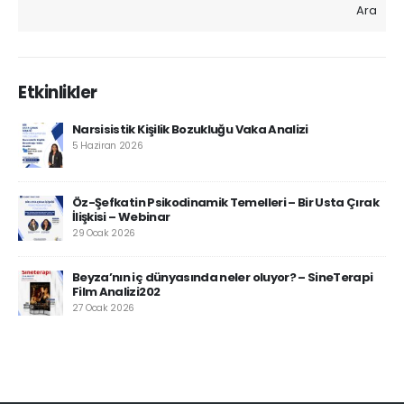
Ara
Etkinlikler
Narsisistik Kişilik Bozukluğu Vaka Analizi
5 Haziran 2026
Öz-Şefkatin Psikodinamik Temelleri – Bir Usta Çırak
İlişkisi – Webinar
29 Ocak 2026
Beyza’nın iç dünyasında neler oluyor? – SineTerapi
Film Analizi202
27 Ocak 2026