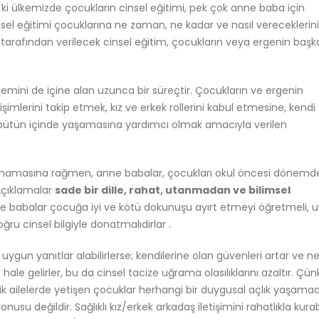
ki ülkemizde çocukların cinsel eğitimi, pek çok anne baba için
el eğitimi çocuklarına ne zaman, ne kadar ve nasıl vereceklerini
tarafından verilecek cinsel eğitim, çocukların veya ergenin başk
mini de içine alan uzunca bir süreçtir. Çocukların ve ergenin
işimlerini takip etmek, kız ve erkek rollerini kabul etmesine, kendi
le bir bütün içinde yaşamasına yardımcı olmak amacıyla verilen
lunmamasına rağmen, anne babalar, çocukları okul öncesi dönem
 Açıklamalar
sade bir dille, rahat, utanmadan ve bilimsel
ne babalar çocuğa iyi ve kötü dokunuşu ayırt etmeyi öğretmeli, 
oğru cinsel bilgiyle donatmalıdırlar .
e uygun yanıtlar alabilirlerse; kendilerine olan güvenleri artar ve n
r hale gelirler, bu da cinsel tacize uğrama olasılıklarını azaltır. Çü
 ailelerde yetişen çocuklar herhangi bir duygusal açlık yaşamadı
usu değildir. Sağlıklı kız/erkek arkadaş iletişimini rahatlıkla kurabil