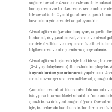
sağlam temeller üzerine kurulmasıdır. Maalesef 
konuşulması zor bir durumdur. Anne babalar cins
bilmemektedir. Oysa ki gerek anne, gerek baba 
kaynaklara yönelmesini engelleyecektir.
Cinsel eğitim doğumdan başlayan, ergenlik döne
bedensel, duygusal, sosyal, zihinsel ve cinsel gel
cinsinin özellikleri ve karşı cinsin özellikleri i
bilgilendirme ve bilinçlendirme çalışmalarıdır.
Cinsel eğitime başlamak için belli bir yaş bu
(3-4 yaş dolaylarında) ilk sorularla karşılaşırlar.
kaynaklardan yararlanarak
yapılmalıdır. An
cinsel davranışın sınırlarını belirlemeli, çocuğu d
Çocuklar ; merak ettiklerini rahatlıkla sorabilir v
isteyip ne istemediklerini rahatlıkla ifade edebili
çocuk bunu önleyebileceğini öğrenir. Demokratik
için, bu anlamda kendilerini kullandırmaları söz kon