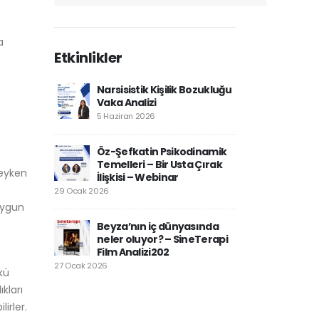
a
Etkinlikler
Narsisistik Kişilik Bozukluğu
Vaka Analizi
5 Haziran 2026
Öz-Şefkatin Psikodinamik
Temelleri – Bir Usta Çırak
deyken
İlişkisi – Webinar
29 Ocak 2026
uygun
Beyza’nın iç dünyasında
neler oluyor? – SineTerapi
Film Analizi202
e
27 Ocak 2026
nkü
kları
irler.