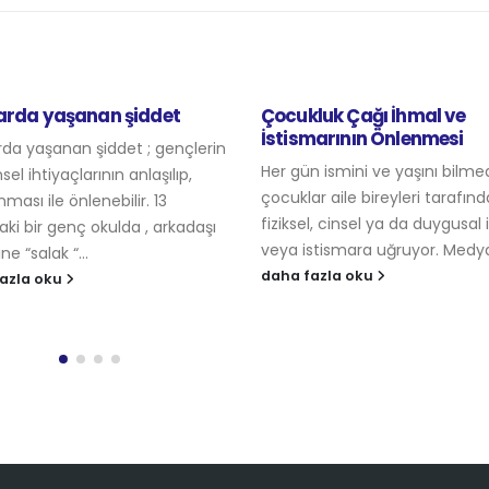
ukluk Çağı İhmal ve
Çocuklara Cinsel Eğitim
ismarının Önlenmesi
Önemi
gün ismini ve yaşını bilmediğimiz
Cinsellik biyolojik ve sosyal o
lar aile bireyleri tarafından
inşa edilen, kültürel ve dini i
ksel, cinsel ya da duygusal ihmal
yansıtan bir olgudur. Ülkemi
 istismara uğruyor. Medya...
çocukların cinsel eğitimi, pek
 fazla oku
daha fazla oku