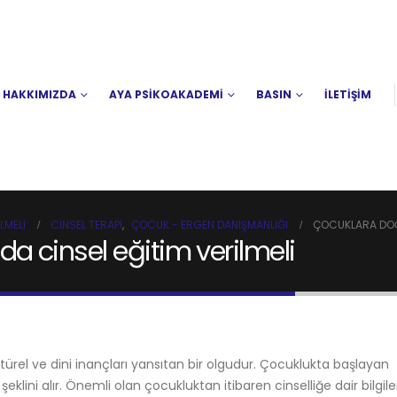
HAKKIMIZDA
AYA PSİKOAKADEMİ
BASIN
İLETİŞİM
LMELI
CINSEL TERAPI
,
ÇOCUK - ERGEN DANIŞMANLIĞI
ÇOCUKLARA DOĞR
 cinsel eğitim verilmeli
kültürel ve dini inançları yansıtan bir olgudur. Çocuklukta başlayan
şeklini alır. Önemli olan çocukluktan itibaren cinselliğe dair bilgile