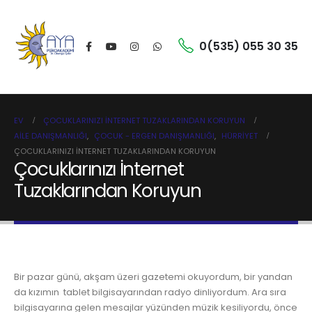
0(535) 055 30 35
EV
ÇOCUKLARINIZI İNTERNET TUZAKLARINDAN KORUYUN
AILE DANIŞMANLIĞI
,
ÇOCUK - ERGEN DANIŞMANLIĞI
,
HÜRRIYET
ÇOCUKLARINIZI İNTERNET TUZAKLARINDAN KORUYUN
Çocuklarınızı İnternet
Tuzaklarından Koruyun
Bir pazar günü, akşam üzeri gazetemi okuyordum, bir yandan
da kızımın tablet bilgisayarından radyo dinliyordum. Ara sıra
bilgisayarına gelen mesajlar yüzünden müzik kesiliyordu, önce