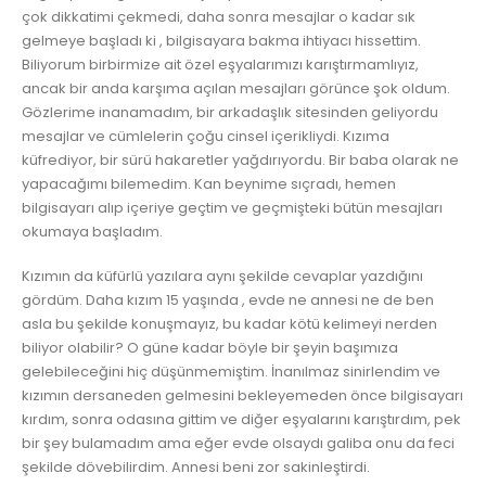
çok dikkatimi çekmedi, daha sonra mesajlar o kadar sık
gelmeye başladı ki , bilgisayara bakma ihtiyacı hissettim.
Biliyorum birbirmize ait özel eşyalarımızı karıştırmamlıyız,
ancak bir anda karşıma açılan mesajları görünce şok oldum.
Gözlerime inanamadım, bir arkadaşlık sitesinden geliyordu
mesajlar ve cümlelerin çoğu cinsel içerikliydi. Kızıma
küfrediyor, bir sürü hakaretler yağdırıyordu. Bir baba olarak ne
yapacağımı bilemedim. Kan beynime sıçradı, hemen
bilgisayarı alıp içeriye geçtim ve geçmişteki bütün mesajları
okumaya başladım.
Kızımın da küfürlü yazılara aynı şekilde cevaplar yazdığını
gördüm. Daha kızım 15 yaşında , evde ne annesi ne de ben
asla bu şekilde konuşmayız, bu kadar kötü kelimeyi nerden
biliyor olabilir? O güne kadar böyle bir şeyin başımıza
gelebileceğini hiç düşünmemiştim. İnanılmaz sinirlendim ve
kızımın dersaneden gelmesini bekleyemeden önce bilgisayarı
kırdım, sonra odasına gittim ve diğer eşyalarını karıştırdım, pek
bir şey bulamadım ama eğer evde olsaydı galiba onu da feci
şekilde dövebilirdim. Annesi beni zor sakinleştirdi.