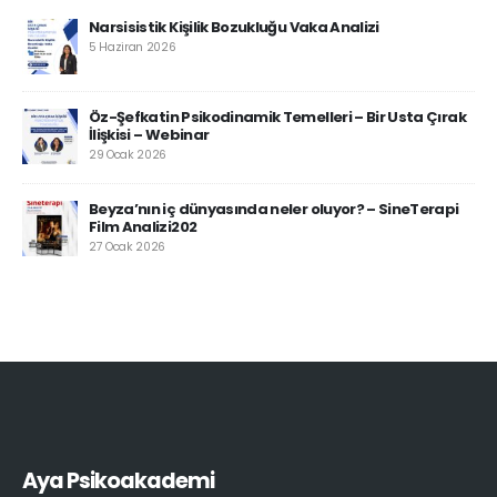
Narsisistik Kişilik Bozukluğu Vaka Analizi
5 Haziran 2026
Öz-Şefkatin Psikodinamik Temelleri – Bir Usta Çırak
İlişkisi – Webinar
29 Ocak 2026
Beyza’nın iç dünyasında neler oluyor? – SineTerapi
Film Analizi202
27 Ocak 2026
Aya Psikoakademi