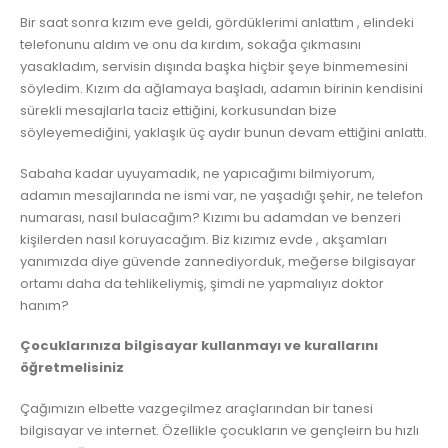
Bir saat sonra kızım eve geldi, gördüklerimi anlattım , elindeki
telefonunu aldım ve onu da kırdım, sokağa çıkmasını
yasakladım, servisin dışında başka hiçbir şeye binmemesini
söyledim. Kızım da ağlamaya başladı, adamın birinin kendisini
sürekli mesajlarla taciz ettiğini, korkusundan bize
söyleyemediğini, yaklaşık üç aydır bunun devam ettiğini anlattı.
Sabaha kadar uyuyamadık, ne yapıcağımı bilmiyorum,
adamın mesajlarında ne ismi var, ne yaşadığı şehir, ne telefon
numarası, nasıl bulacağım? Kızımı bu adamdan ve benzeri
kişilerden nasıl koruyacağım. Biz kızımız evde , akşamları
yanımızda diye güvende zannediyorduk, meğerse bilgisayar
ortamı daha da tehlikeliymiş, şimdi ne yapmalıyız doktor
hanım?
Çocuklarınıza bilgisayar kullanmayı ve kurallarını
öğretmelisiniz
Çağımızın elbette vazgeçilmez araçlarından bir tanesi
bilgisayar ve internet. Özellikle çocukların ve gençleirn bu hızlı