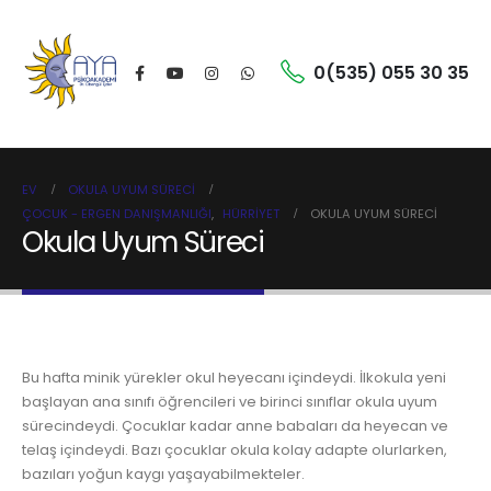
0(535) 055 30 35
EV
OKULA UYUM SÜRECI
ÇOCUK - ERGEN DANIŞMANLIĞI
,
HÜRRIYET
OKULA UYUM SÜRECI
Okula Uyum Süreci
Bu hafta minik yürekler okul heyecanı içindeydi. İlkokula yeni
başlayan ana sınıfı öğrencileri ve birinci sınıflar okula uyum
sürecindeydi. Çocuklar kadar anne babaları da heyecan ve
telaş içindeydi. Bazı çocuklar okula kolay adapte olurlarken,
bazıları yoğun kaygı yaşayabilmekteler.