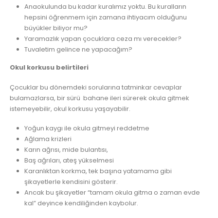
Anaokulunda bu kadar kuralımız yoktu. Bu kuralların
hepsini öğrenmem için zamana ihtiyacım olduğunu
büyükler biliyor mu?
Yaramazlık yapan çocuklara ceza mı verecekler?
Tuvaletim gelince ne yapacağım?
Okul korkusu belirtileri
Çocuklar bu dönemdeki sorularına tatminkar cevaplar
bulamazlarsa, bir sürü bahane ileri sürerek okula gitmek
istemeyebilir, okul korkusu yaşayabilir.
Yoğun kaygı ile okula gitmeyi reddetme
Ağlama krizleri
Karın ağrısı, mide bulantısı,
Baş ağrıları, ateş yükselmesi
Karanlıktan korkma, tek başına yatamama gibi
şikayetlerle kendisini gösterir.
Ancak bu şikayetler “tamam okula gitma o zaman evde
kal” deyince kendiliğinden kaybolur.