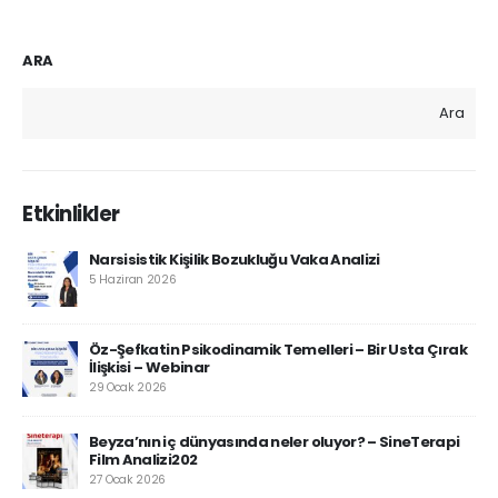
ARA
Ara
Etkinlikler
Narsisistik Kişilik Bozukluğu Vaka Analizi
5 Haziran 2026
Öz-Şefkatin Psikodinamik Temelleri – Bir Usta Çırak
İlişkisi – Webinar
29 Ocak 2026
Beyza’nın iç dünyasında neler oluyor? – SineTerapi
Film Analizi202
27 Ocak 2026