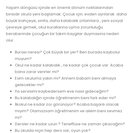
Yaşam döngüsü içinde en önemli dönüm noktalarından
birisidir okula yeni başlamak. Çocuk için; evden ayrılarak daha
büyük bahçeye, sınıfa, daha kalabalık ortamlara , yeni sosyal
çevreye girmek, okul kurallarına uyma zorunluluğu
beraberinde çocuğun bir takım kaygılar duymasına neden
olur.
Burası neresi? Çok büyük bir yer? Ben burada kaybolur
muyum?
Okul ne kadar kalabalık , ne kadar çok çocuk var. Acaba
bana zarar verirler mi?
Evim okuluma yakın mı? Annem babam beni almaya
gelecekler mi?
Ya servisimi kaybedersem eve nasıl gideceğim?
Bu kalabalığın içinde öğretmenim beni fark eder mi?
İlkokul ne kadar zor görünüyor? Acaba başarılı olacak
mıyım? Olamazsam öğretmenim ve ailem beni sevmez
mi?
Dersler ne kadar uzun ? Teneffüse ne zaman çıkacağım?
Bu okulda niçin hep ders var, oyun yok?