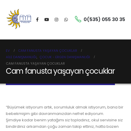
0(535) 055 30 35
EV
CAM FANUSTA YAŞAYAN ÇOCUKLAR
AILE DANIŞMANLIĞI
,
ÇOCUK - ERGEN DANIŞMANLIĞI
CAM FANUSTA YAŞAYAN ÇOCUKLAR
Cam fanusta yaşayan çocuklar
“Büyümek istiyorum artık, sorumluluk almak istiyorum, bana bir
bebekmişim gibi davranmanızdan nefret ediyorum.
Şimdiye kadar benim yatağımı siz topladınız, okul servisine siz
bindirdiniz arkamdan çoğu zaman takip ettiniz, hatta bazen