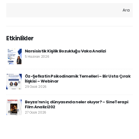
Ara
Etkinlikler
Narsisistik Kişilik Bozukluğu Vaka Analizi
5 Haziran 2026
Öz-Şefkatin Psikodinamik Temelleri – Bir Usta Çırak
İlişkisi – Webinar
29 Ocak 2026
Beyza’nın iç dünyasında neler oluyor? – SineTerapi
Film Analizi202
27 Ocak 2026