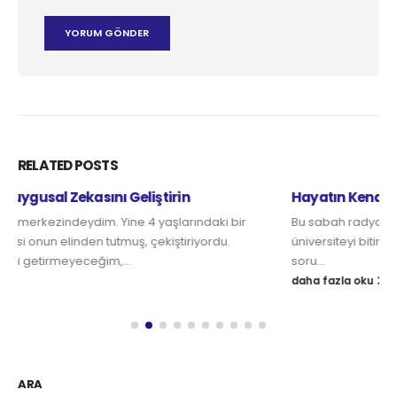
RELATED
POSTS
Hayatın Kendisi Bir Sınav …
Bu sabah radyoda bir programa denk geldim, sunucu: “ Hangi
üniversiteyi bitirdiniz ve şimdi ne iş yapıyorsunuz?” diye bir
soru...
daha fazla oku
ARA