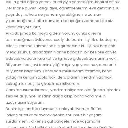
okula gelip öğlen yemeklerimi yiyip yemediğimi kontrol ettiniz.
Dershane güvenli değil diye, öğretmenlerimi eve getirdiniz. 16
yaşındayım, hala ne yemem gerektiğine, ne zaman
yıkanacağıma, hatta banyoda kalacağım zamana bile siz
karar veriyorsunuz,
Arkadaşımda kalmaya gidemiyorum, çünkü ailesini
tanımadığınızı söylüyorsunuz. İyi de benim 4 yıllık arkadaşım,
ailesini tanıma zahmetine hiç girmediniz ki… Çünkü hep çok
meşgulsünüz, arkadaşımın anne babasını bir kez bile davet
edecek ya da onlara kahve içmeye gidecek zamanınız yok…
Biliyorum her şeyi benim iyiliğim için yapıyorsunuz, ama artık
büyümek istiyorum. Kendi sorumluluklarımı taşımak, kendi
yatağımı kendim toplamak, ders planımı kendim yapmak,
sokağa tek başına çıkabilmek istiyorum.
Cam fanusumu kırmak , yardıma ihtiyacım olduğunda içimdeki
zeki ve düşünceli insanın açığa çıkıp, bana yardım elini
uzatmasını istiyorum.
Benim için endişe duymanızı anlayabiliyorum. Bütün
ihtiyaçlarımı karşılayarak benim sorunsuz bir yaşam
sürdürmemi , dikensiz gül bahçelerinde yaşamamı
istiyorsunuz. Ve belki de bu yüzden benim adıma düşünüp,