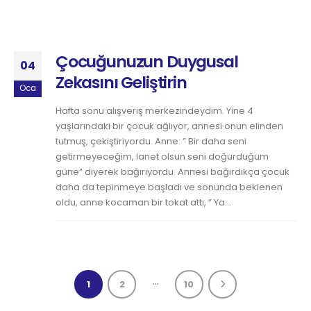
Çocuğunuzun Duygusal
04
Zekasını Geliştirin
Oca
Hafta sonu alışveriş merkezindeydim. Yine 4
yaşlarındaki bir çocuk ağlıyor, annesi onun elinden
tutmuş, çekiştiriyordu. Anne: ” Bir daha seni
getirmeyeceğim, lanet olsun seni doğurduğum
güne” diyerek bağırıyordu. Annesi bağırdıkça çocuk
daha da tepinmeye başladı ve sonunda beklenen
oldu, anne kocaman bir tokat attı, ” Ya...
…
1
2
10