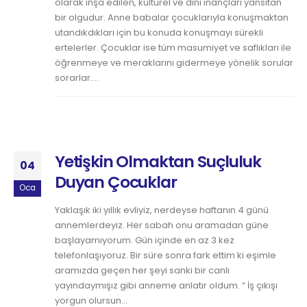
olarak inşa edilen, kültürel ve dini inançları yansıtan
bir olgudur. Anne babalar çocuklarıyla konuşmaktan
utandıkdıkları için bu konuda konuşmayı sürekli
ertelerler. Çocuklar ise tüm masumiyet ve saflıkları ile
öğrenmeye ve meraklarını gidermeye yönelik sorular
sorarlar....
Yetişkin Olmaktan Suçluluk
04
Duyan Çocuklar
Oca
Yaklaşık iki yıllık evliyiz, nerdeyse haftanın 4 günü
annemlerdeyiz. Her sabah onu aramadan güne
başlayamıyorum. Gün içinde en az 3 kez
telefonlaşıyoruz. Bir süre sonra fark ettim ki eşimle
aramızda geçen her şeyi sanki bir canlı
yayındaymışız gibi anneme anlatır oldum. “ İş çıkışı
yorgun olursun...