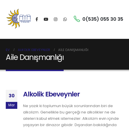
0(535) 055 30 35
EV
ALKOLIK EBEVEYNLER
AILE DANIŞMANLIĞI
Aile Danışmanlığı
Alkolik Ebeveynler
30
Mar
Ne yazık ki toplumun büyük sorunlarından biri de
alkolizm. Genellikle bu gerçeği ne alkolikler ne de
aileleri kabul etmek istemezler. Alkolizm evin içinde
yaşayan bir dinazor gibidir. Dışarıdan bakıldığında