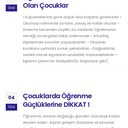
Olan Çocuklar
Oca
• Kapasitelerine göre düşük okul başarısı gösterirler •
Okumayı sökmede zorlanır, yavaş ve hatalı okurlar •
Dinleme becerileri zayıftır, bu nedenle öğretmenin
verdiği yönergeleri takip edemezler • Arkadaş
ilişkilerinde sorunlar yaşayabilirler: • Okuldaki
kurallara uymada zorluk çekebilirler • Dağınıktırlar,
sürekli olarak eşyalarını unutabilir, kaybedebilirler •
İlgilerini çeken bir faaliyette(tv, bilgisayar gibi)...
Çocuklarda Öğrenme
04
Güçlüklerine DİKKAT !
Oca
Öğrenme, insanın doğduğu günden ölünceye kadar
devam eden , kişinin gelişim düzeyine ve bireysel