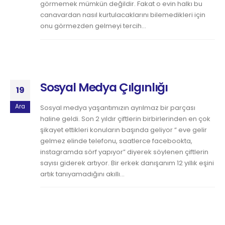
görmemek mümkün değildir. Fakat o evin halkı bu
canavardan nasıl kurtulacaklarını bilemedikleri için
onu görmezden gelmeyi tercih...
Sosyal Medya Çılgınlığı
19
Ara
Sosyal medya yaşantımızın ayrılmaz bir parçası
haline geldi. Son 2 yıldır çiftlerin birbirlerinden en çok
şikayet ettikleri konuların başında geliyor “ eve gelir
gelmez elinde telefonu, saatlerce facebookta,
instagramda sörf yapıyor” diyerek söylenen çiftlerin
sayısı giderek artıyor. Bir erkek danışanım 12 yıllık eşini
artık tanıyamadığını akıllı...