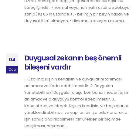
özelliklerine göre değişim gösteren bir süreçtir. Bu
süreç içinde ; • normal veya normalin üstünde zekaya
sahip( IQ 85 in üstünde ) , • belirgin bir beyin hasarı ve
duyusal özrü olmayan, • dinleme, konuşma,okuma,...
Duygusal zekanın beş önemli
04
bileşeni vardır
Oca
1. Özbilinç: Kişinin kendisini ve duygularını tanıması,
anlaması ve ifade edebilmesidir. 2. Duyguları
Yönetebilmek: Duygular oluşurken bunun nedenlerini
anlamak ve o duyguyu kontrol edebilmektir. 3.
Kendini motive etmek: Kişinin kendisini ve başkalarını
yüreklendirebilmesi ve yapılan bir işe odaklanarak o
işin sonuçlandırılabilmesi için üretken bir biçimde
çalışılması, heyecan...