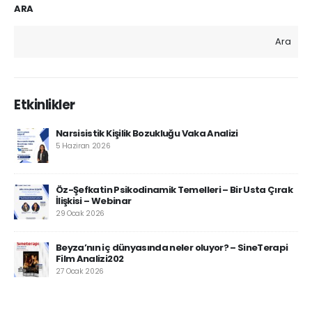
ARA
Ara
Etkinlikler
Narsisistik Kişilik Bozukluğu Vaka Analizi
5 Haziran 2026
Öz-Şefkatin Psikodinamik Temelleri – Bir Usta Çırak
İlişkisi – Webinar
29 Ocak 2026
Beyza’nın iç dünyasında neler oluyor? – SineTerapi
Film Analizi202
27 Ocak 2026