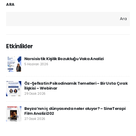
ARA
Ara
Etkinlikler
Narsisistik Kişilik Bozukluğu Vaka Analizi
5 Haziran 2026
Öz-Şefkatin Psikodinamik Temelleri – Bir Usta Çırak
İlişkisi – Webinar
29 Ocak 2026
Beyza’nın iç dünyasında neler oluyor? – SineTerapi
Film Analizi202
27 Ocak 2026