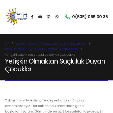
0(535) 055 30 35
EV
YETIŞKIN OLMAKTAN SUÇLULUK DUYAN ÇOCUKLAR
AILE DANIŞMANLIĞI
,
ÇOCUK - ERGEN DANIŞMANLIĞI
YETIŞKIN OLMAKTAN SUÇLULUK DUYAN ÇOCUKLAR
Yetişkin Olmaktan Suçluluk Duyan
Çocuklar
Yaklaşık iki yıllık evliyiz, nerdeyse haftanın 4 günü
annemlerdeyiz. Her sabah onu aramadan güne
başlayamıyorum. Gün içinde en az 3 kez telefonlaşıyoruz. Bir