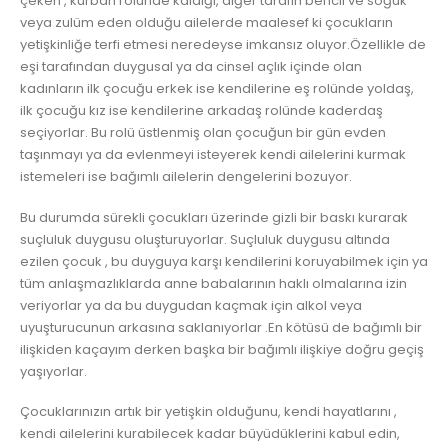
çeken , kurban rolünde kaldığı, diğer tarafın bencil ve soğuk
veya zulüm eden olduğu ailelerde maalesef ki çocukların
yetişkinliğe terfi etmesi neredeyse imkansız oluyor.Özellikle de
eşi tarafından duygusal ya da cinsel açlık içinde olan
kadınların ilk çocuğu erkek ise kendilerine eş rolünde yoldaş,
ilk çocuğu kız ise kendilerine arkadaş rolünde kaderdaş
seçiyorlar. Bu rolü üstlenmiş olan çocuğun bir gün evden
taşınmayı ya da evlenmeyi isteyerek kendi ailelerini kurmak
istemeleri ise bağımlı ailelerin dengelerini bozuyor.
Bu durumda sürekli çocukları üzerinde gizli bir baskı kurarak
suçluluk duygusu oluşturuyorlar. Suçluluk duygusu altında
ezilen çocuk , bu duyguya karşı kendilerini koruyabilmek için ya
tüm anlaşmazlıklarda anne babalarının haklı olmalarına izin
veriyorlar ya da bu duygudan kaçmak için alkol veya
uyuşturucunun arkasına saklanıyorlar .En kötüsü de bağımlı bir
ilişkiden kaçayım derken başka bir bağımlı ilişkiye doğru geçiş
yaşıyorlar.
Çocuklarınızın artık bir yetişkin olduğunu, kendi hayatlarını ,
kendi ailelerini kurabilecek kadar büyüdüklerini kabul edin,