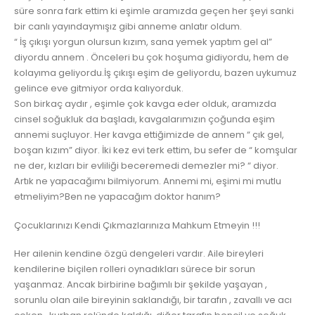
süre sonra fark ettim ki eşimle aramızda geçen her şeyi sanki
bir canlı yayındaymışız gibi anneme anlatır oldum.
“ İş çıkışı yorgun olursun kızım, sana yemek yaptım gel al”
diyordu annem . Öncele
ri bu çok hoşuma gidiyordu, hem de
kolayıma geliyordu.İş çıkışı eşim de geliyordu, bazen uykumuz
gelince eve gitmiyor orda kalıyorduk.
Son birkaç aydır , eşimle çok kavga eder olduk, aramızda
cinsel soğukluk da başladı, kavgalarımızın çoğunda eşim
annemi suçluyor. Her kavga ettiğimizde de annem “ çık gel,
boşan kızım” diyor. İki kez evi terk ettim, bu sefer de “ komşular
ne der, kızları bir evliliği beceremedi demezler mi? “ diyor.
Artık ne yapacağımı bilmiyorum. Annemi mi, eşimi mi mutlu
etmeliyim?Ben ne yapacağım doktor hanım?
Çocuklarınızı Kendi Çıkmazlarınıza Mahkum Etmeyin !!!
Her ailenin kendine özgü dengeleri vardır. Aile bireyleri
kendilerine biçilen rolleri oynadıkları sürece bir sorun
yaşanmaz. Ancak birbirine bağımlı bir şekilde yaşayan ,
sorunlu olan aile bireyinin saklandığı, bir tarafın , zavallı ve acı