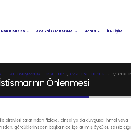
HAKKIMIZDA
AYA PSİKOAKADEMİ
BASIN
İLETİŞİM
I
AILE DANIŞMANLIĞI
,
CINSEL TERAPI
,
GAZETE VE DERGILER
ÇOCUKLUK 
İstismarının Önlenmesi
le bireyleri tarafından fiziksel, cinsel ya da duygusal ihmal veya
ızdan, gördüklerinizden başka nice içe atılmış öyküler, sessiz çığlık