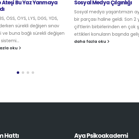
l Medya Çılgınlığı
Yetişkin Olmaktan Suçlul
Duyan Çocuklar
 medya yaşantımızın ayrılmaz
Yaklaşık iki yıllık evliyiz, nerdey
çası haline geldi. Son 2 yıldır
haftanın 4 günü annemlerdeyi
in birbirlerinden en çok şikayet
sabah onu aramadan güne
ri konuların başında geliyor...
başlayamıyorum. Gün içinde 
azla oku
3...
daha fazla oku
m Hattı
Aya Psikoakademi