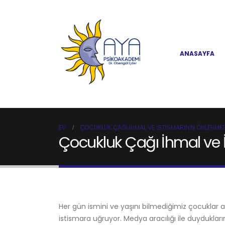
ANASAYFA
EV
ÇOCUKLUK ÇAĞI İHMAL VE İSTISMARININ ÖNLENMES
Çocukluk Çağı İhmal ve 
Her gün ismini ve yaşını bilmediğimiz çocuklar ai
istismara uğruyor. Medya aracılığı ile duydukların