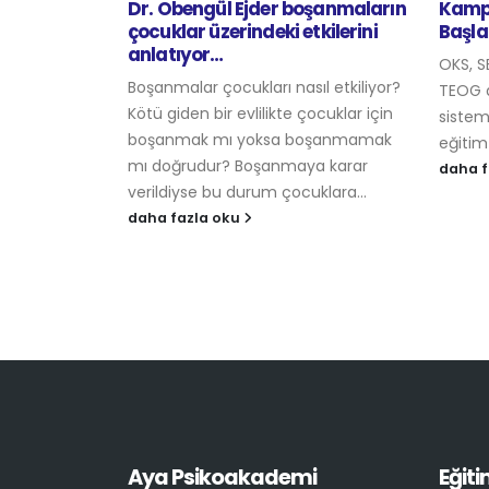
oşanmaların
Kamp Ateşi Bu Yaz Yanmaya
Sosya
kilerini
Başladı
Sosyal
OKS, SBS, ÖSS, ÖYS, LYS, DGS, YDS,
bir par
ıl etkiliyor?
TEOG derken sürekli değişen sınav
çiftler
ocuklar için
sistemi ve buna bağlı sürekli değişen
ettikle
oşanmamak
eğitim sistemi...
daha f
a karar
daha fazla oku
klara...
Aya Psikoakademi
Eğiti