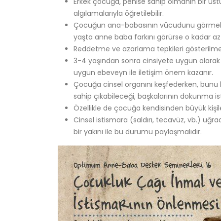
Erkek çocuğa, penise sahip olmanın bir üst
algılamalarıyla öğretilebilir.
Çocuğun ana-babasının vücudunu görmek is
yaşta anne baba farkını görürse o kadar az 
Reddetme ve azarlama tepkileri gösterilme
3-4 yaşından sonra cinsiyete uygun olarak g
uygun ebeveyn ile iletişim önem kazanır.
Çocuğa cinsel organını keşfederken, bunu
sahip çıkabileceği, başkalarının dokunma is
Özellikle de çocuğa kendisinden büyük kişil
Cinsel istismara (saldırı, tecavüz, vb.) uğ
bir yakını ile bu durumu paylaşmalıdır.