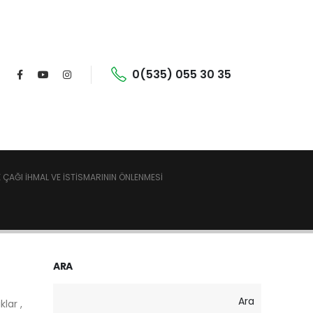
0(535) 055 30 35
ÇAĞI İHMAL VE İSTISMARININ ÖNLENMESI
ARA
Ara
lar ,