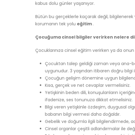
kabus dolu günler yaşanıyor.
Bütün bu gerçeklerle kaçarak değil, bilgilenerek 
korumanın tek yolu
eğitim
.
Çocuğuma cinsel bilgiler verirken nelere d
Çocuklarınıza cinsel eğitim verirken ya da onun
Çocuktan talep geldiği zaman veya ana-ba
uygunudur. 3 yaşından itibaren doğru bilgi i
Çocuğun gelişim dönemine uygun bilgilendirm
Kısa, gerçek ve net cevaplar vermelisiniz.
Yetişkinin beden dili, konuşulanların içeri
ifadenize, ses tonunuza dikkat etmelisiniz.
Bilgi veren yetişkinle özdeşim, duygusal ol
babanın bilgi vermesi daha doğaldır.
Gebelik ve doğumla ilgili bilgilendirmede, acı
Cinsel organlar çeşitli adlandırmalar ile değil