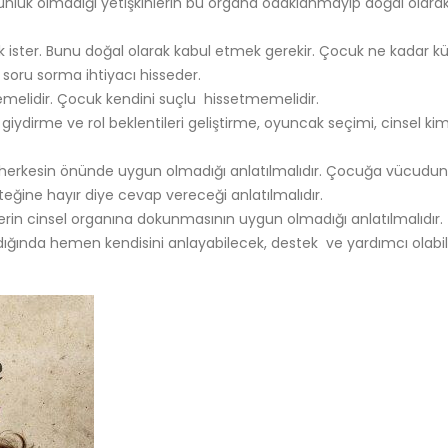
ünlük olmadığı yetişkinlerin bu organa odaklanmayıp doğal olara
ter. Bunu doğal olarak kabul etmek gerekir. Çocuk ne kadar k
soru sorma ihtiyacı hisseder.
melidir. Çocuk kendini suçlu hissetmemelidir.
iydirme ve rol beklentileri geliştirme, oyuncak seçimi, cinsel ki
 herkesin önünde uygun olmadığı anlatılmalıdır. Çocuğa vücudu
teğine hayır diye cevap vereceği anlatılmalıdır.
erin cinsel organına dokunmasının uygun olmadığı anlatılmalıdır.
radığında hemen kendisini anlayabilecek, destek ve yardımcı olabi