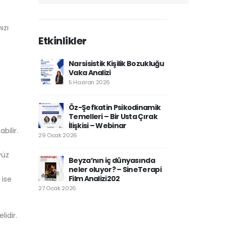
ızı
Etkinlikler
Narsisistik Kişilik Bozukluğu
Vaka Analizi
5 Haziran 2026
Öz-Şefkatin Psikodinamik
Temelleri – Bir Usta Çırak
İlişkisi – Webinar
bilir.
29 Ocak 2026
yüz
Beyza’nın iç dünyasında
neler oluyor? – SineTerapi
Film Analizi202
 ise
27 Ocak 2026
lidir.