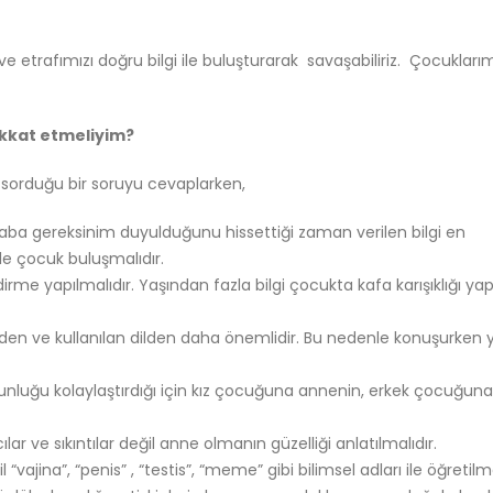
ve etrafımızı doğru bilgi ile buluşturarak savaşabiliriz. Çocuklarım
ikkat etmeliyim?
 sorduğu bir soruyu cevaplarken,
ba gereksinim duyulduğunu hissettiği zaman verilen bilgi en
le çocuk buluşmalıdır.
e yapılmalıdır. Yaşından fazla bilgi çocukta kafa karışıklığı yapa
ğinden ve kullanılan dilden daha önemlidir. Bu nedenle konuşurken 
gunluğu kolaylaştırdığı için kız çocuğuna annenin, erkek çocuğuna
lar ve sıkıntılar değil anne olmanın güzelliği anlatılmalıdır.
 “vajina”, “penis” , “testis”, “meme” gibi bilimsel adları ile öğretilme