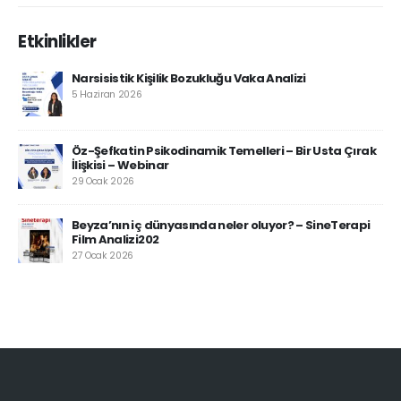
Etkinlikler
Narsisistik Kişilik Bozukluğu Vaka Analizi
5 Haziran 2026
Öz-Şefkatin Psikodinamik Temelleri – Bir Usta Çırak
İlişkisi – Webinar
29 Ocak 2026
Beyza’nın iç dünyasında neler oluyor? – SineTerapi
Film Analizi202
27 Ocak 2026