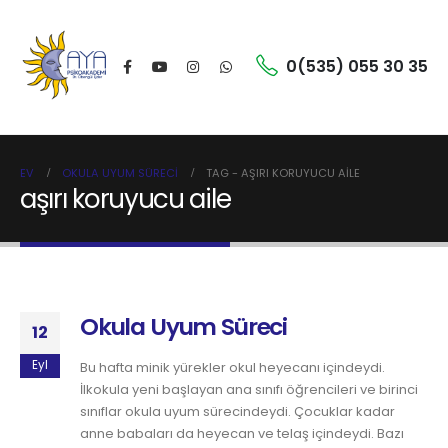
0(535) 055 30 35
EV
OKULA UYUM SÜRECI
TAG -
AŞIRI KORUYUCU AILE
aşırı koruyucu aile
Okula Uyum Süreci
12
Eyl
Bu hafta minik yürekler okul heyecanı içindeydi.
İlkokula yeni başlayan ana sınıfı öğrencileri ve birinci
sınıflar okula uyum sürecindeydi. Çocuklar kadar
anne babaları da heyecan ve telaş içindeydi. Bazı