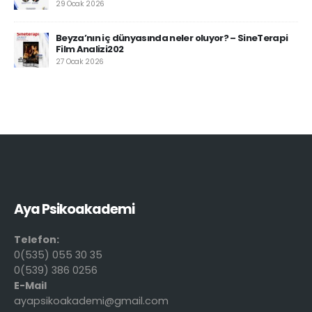
29 Ocak 2026
Beyza’nın iç dünyasında neler oluyor? – SineTerapi
Film Analizi202
27 Ocak 2026
Aya Psikoakademi
Telefon:
0(535) 055 30 35
0(539) 386 0256
E-Mail
ayapsikoakademi@gmail.com