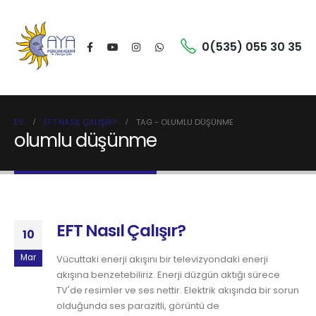
0(535) 055 30 35
EV
EFT NASIL ÇALIŞIR?
TAG -
OLUMLU DÜŞÜNME
olumlu düşünme
EFT Nasıl Çalışır?
10
Mar
Vücuttaki enerji akışını bir televizyondaki enerji
akışına benzetebiliriz. Enerji düzgün aktığı sürece
TV'de resimler ve ses nettir. Elektrik akışında bir sorun
olduğunda ses parazitli, görüntü de