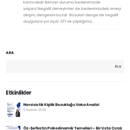
karıncalıdır.Benzer durumu bedenimizde
yaşarız.Negatif deneyimler de bedenimizdeki enerji
akışını, dengesini bozar. Bozulan denge de negatif
duygulara yol açar. EFT ile yaptığımız,...
ARA
Ara
Etkinlikler
Narsisistik Kişilik Bozukluğu Vaka Analizi
5 Haziran 2026
Öz-Şefkatin Psikodinamik Temelleri – Bir Usta Çırak