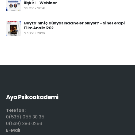
İlişkisi – Webinar
29 Ocak 2026
Beyza’nın iç dünyasında neler oluyor? – SineTerapi
Film Analizi202
27 Ocak 2026
Aya Psikoakademi
Telefon:
0(535) 055 30 35
0(539) 386 0256
E-Mail