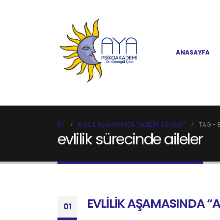
ANASAYFA
EV
EVLİLİK AŞAMASINDA “AİLELER SAVAŞI “
TAG -
evlilik sürecinde aileler
EVLİLİK AŞAMASINDA “Aİ
01