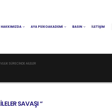
HAKKIMIZDA
AYA PSİKOAKADEMİ
BASIN
İLETİŞİM
EVLILIK SÜRECINDE AILELER
LELER SAVAŞI “