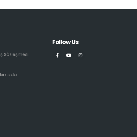
Follow Us
ış Sözleşmesi
kımızda