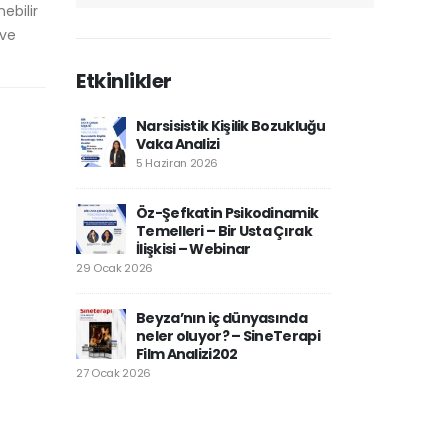
ebilir
 ve
Etkinlikler
Narsisistik Kişilik Bozukluğu
Vaka Analizi
5 Haziran 2026
Öz-Şefkatin Psikodinamik
Temelleri – Bir Usta Çırak
İlişkisi – Webinar
29 Ocak 2026
Beyza’nın iç dünyasında
neler oluyor? – SineTerapi
Film Analizi202
27 Ocak 2026