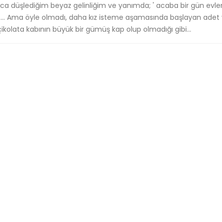
arca düşlediğim beyaz gelinliğim ve yanımda; ' acaba bir gün evlen
m ... Ama öyle olmadı, daha kız isteme aşamasında başlayan adet
 çikolata kabının büyük bir gümüş kap olup olmadığı gibi...