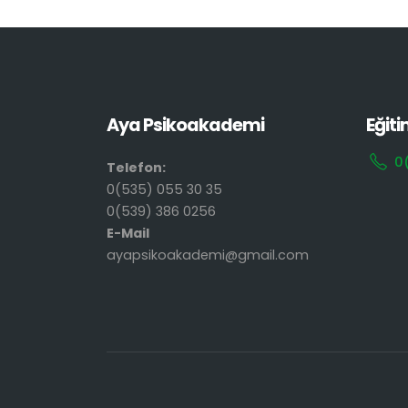
Aya Psikoakademi
Eğiti
0
Telefon:
0(535) 055 30 35
0(539) 386 0256
E-Mail
ayapsikoakademi@gmail.com