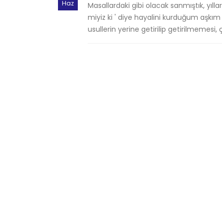
Haz
Masallardaki gibi olacak sanmıştık, yıll
miyiz ki ' diye hayalini kurduğum aşkı
usullerin yerine getirilip getirilmemesi,