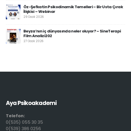
Öz-Şefkatin Psikodinamik Temelleri – Bir Usta Çırak
İlişkisi – Webinar
29 Ocak 2026
Beyza’nın iç dünyasında neler oluyor? – SineTerapi
Film Analizi202
27 Ocak 2026
Aya Psikoakademi
Telefon:
0(535) 055 30 35
0(539) 386 0256