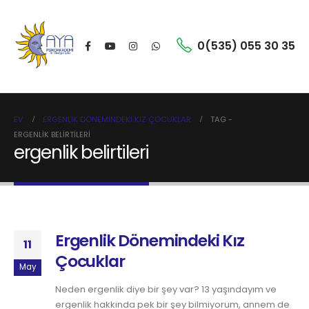
0(535) 055 30 35
EV
ERGENLIK DÖNEMINDEKI KIZ ÇOCUKLAR
TAG -
ERGENLIK BELIRTILERI
ergenlik belirtileri
Ergenlik Dönemindeki Kız
11
Çocuklar
May
Neden ergenlik diye bir şey var? 13 yaşındayım ve
ergenlik hakkında pek bir şey bilmiyorum, annem de