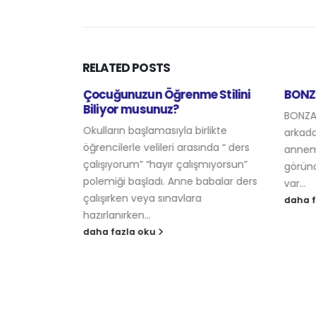
RELATED
POSTS
n
Çocuğunuzun Öğrenme Stilini
BONZ
Biliyor musunuz?
 öğrenen 62
BONZA
Okulların başlamasıyla birlikte
hastalığını
arkada
öğrencilerle velileri arasında “ ders
nce “ bu
annem
çalışıyorum” “hayır çalışmıyorsun”
ar...
görünc
polemiği başladı. Anne babalar ders
var...
çalışırken veya sınavlara
daha f
hazırlanırken...
daha fazla oku