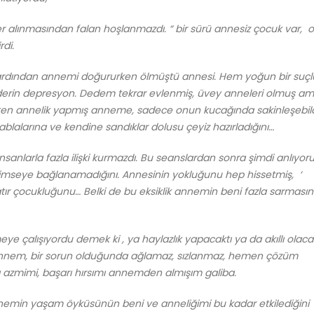
alınmasından falan hoşlanmazdı. “ bir sürü annesiz çocuk var, o
di.
rdından annemi doğururken ölmüştü annesi. Hem yoğun bir suçl
derin depresyon. Dedem tekrar evlenmiş, üvey anneleri olmuş a
ekten annelik yapmış anneme, sadece onun kucağında sakinleşebild
, ablalarına ve kendine sandıklar dolusu çeyiz hazırladığını…
sanlarla fazla ilişki kurmazdı. Bu seanslardan sonra şimdi anlıyo
kimseye bağlanamadığını. Annesinin yokluğunu hep hissetmiş, ‘
atır çocukluğunu… Belki de bu eksiklik annemin beni fazla sarmasın
meye çalışıyordu demek ki , ya haylazlık yapacaktı ya da akıllı olac
 annem, bir sorun olduğunda ağlamaz, sızlanmaz, hemen çözüm
azmimi, başarı hırsımı annemden almışım galiba.
min yaşam öyküsünün beni ve anneliğimi bu kadar etkilediğini