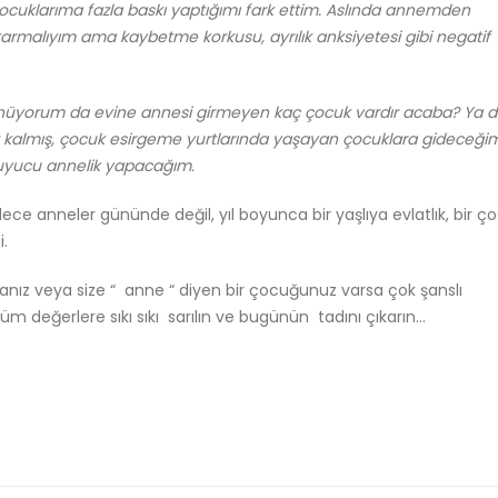
çocuklarıma fazla baskı yaptığımı fark ettim. Aslında annemden
ktarmalıyım ama kaybetme korkusu, ayrılık anksiyetesi gibi negatif
ünüyorum da evine annesi girmeyen kaç çocuk vardır acaba? Ya d
siz kalmış, çocuk esirgeme yurtlarında yaşayan çocuklara gideceği
ruyucu annelik yapacağım.
dece anneler gününde değil, yıl boyunca bir yaşlıya evlatlık, bir 
i.
rsanız veya size “ anne “ diyen bir çocuğunuz varsa çok şanslı
m değerlere sıkı sıkı sarılın ve bugünün tadını çıkarın…