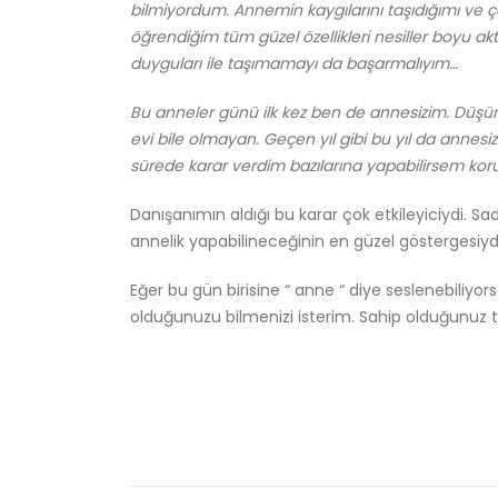
bilmiyordum. Annemin kaygılarını taşıdığımı ve 
öğrendiğim tüm güzel özellikleri nesiller boyu a
duyguları ile taşımamayı da başarmalıyım…
Bu anneler günü ilk kez ben de annesizim. Düş
evi bile olmayan. Geçen yıl gibi bu yıl da anne
sürede karar verdim bazılarına yapabilirsem ko
Danışanımın aldığı bu karar çok etkileyiciydi. Sa
annelik yapabilineceğinin en güzel göstergesiyd
Eğer bu gün birisine “ anne “ diye seslenebiliyo
olduğunuzu bilmenizi isterim. Sahip olduğunuz tü