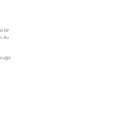
a bir
m. Bu
çocuğa