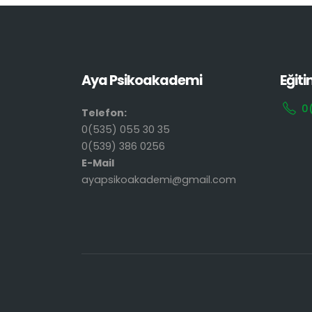
Aya Psikoakademi
Eğiti
0
Telefon:
0(535) 055 30 35
0(539) 386 0256
E-Mail
ayapsikoakademi@gmail.com