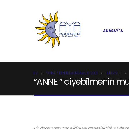
ANASAYFA
EV
“ANNE “ DIYEBILMENIN MUCIZESI
HÜRRIYET
“ANNE “ diyebilmenin mu
Bir danışanım anneliğini ve annesizliğini, şöyle a