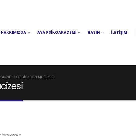
HAKKIMIZDA
AYA PSİKOAKADEMİ
BASIN
İLETİŞİM
“ANNE “ DIYEBILMENIN MUCIZESI
cizesi
nlatıyordu;