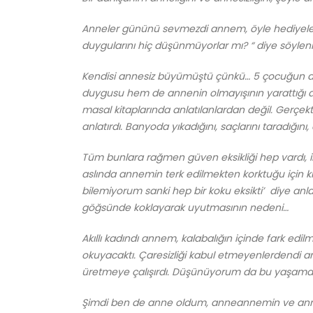
Anneler gününü sevmezdi annem, öyle hediyeler 
duygularını hiç düşünmüyorlar mı? “ diye söylenir
Kendisi annesiz büyümüştü çünkü… 5 çocuğun a
duygusu hem de annenin olmayışının yarattığı 
masal kitaplarında anlatılanlardan değil. Gerç
anlatırdı. Banyoda yıkadığını, saçlarını taradığını
Tüm bunlara rağmen güven eksikliği hep vardı, in
aslında annemin terk edilmekten korktuğu için 
bilemiyorum sanki hep bir koku eksikti’ diye anl
göğsünde koklayarak uyutmasının nedeni…
Akıllı kadındı annem, kalabalığın içinde fark edil
okuyacaktı. Çaresizliği kabul etmeyenlerdendi
üretmeye çalışırdı. Düşünüyorum da bu yaşama 
Şimdi ben de anne oldum, anneannemin ve anne