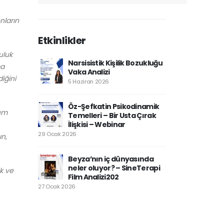
nların
Etkinlikler
uluk
Narsisistik Kişilik Bozukluğu
ma
Vaka Analizi
iğini
5 Haziran 2026
Öz-Şefkatin Psikodinamik
rum
Temelleri – Bir Usta Çırak
İlişkisi – Webinar
29 Ocak 2026
ın,
Beyza’nın iç dünyasında
neler oluyor? – SineTerapi
ak ve
Film Analizi202
27 Ocak 2026