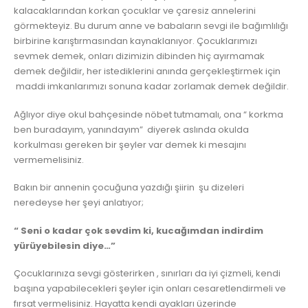
kalacaklarından korkan çocuklar ve çaresiz annelerini
görmekteyiz. Bu durum anne ve babaların sevgi ile bağımlılığı
birbirine karıştırmasından kaynaklanıyor. Çocuklarımızı
sevmek demek, onları dizimizin dibinden hiç ayırmamak
demek değildir, her istediklerini anında gerçekleştirmek için
maddi imkanlarımızı sonuna kadar zorlamak demek değildir.
Ağlıyor diye okul bahçesinde nöbet tutmamalı, ona “ korkma
ben buradayım, yanındayım” diyerek aslında okulda
korkulması gereken bir şeyler var demek ki mesajını
vermemelisiniz.
Bakın bir annenin çocuğuna yazdığı şiirin şu dizeleri
neredeyse her şeyi anlatıyor;
“ Seni o kadar çok sevdim ki, kucağımdan indirdim
yürüyebilesin diye…”
Çocuklarınıza sevgi gösterirken , sınırları da iyi çizmeli, kendi
başına yapabilecekleri şeyler için onları cesaretlendirmeli ve
fırsat vermelisiniz. Hayatta kendi ayakları üzerinde