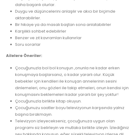
daha başarılı olurlar.
Duygu ve düşüncelerini anlaşılır ve akıcı bir biçimde
aktarabilirler.
Bir hikaye ya da masalı baştan sona anlatabilirler
Karşılıklı sohbet edebilirler
Benzer ve zıt kavramları kullanırlar
Soru sorarlar
Ailelere Öneriler:
Çocuğunuzla bol bol konuşun ,onunla ne kadar erken
konuşmaya başlarsanız, o kadar yararlı olur. Küçük
bebekler için kendileri ile konuşan annelerinin sesini
dinlemeleri, onu gözleri ile takip etmeleri, onun kendisi için
konuşmasını beklemeleri kadar yararlı bir şey yoktur!
Çocuğunuzla birlikte kitap okuyun.
Çocuğunuzu saatler boyu televizyonun karşısında yalnız
başına bırakmayın.
Televizyon izleyecekseniz, çocuğunuza uygun olan
programı siz belirleyin ve mutlaka birlikte izleyin. İzlediğiniz
şey hakkında konuşun, eğer sürekli televizyon izlerse dil