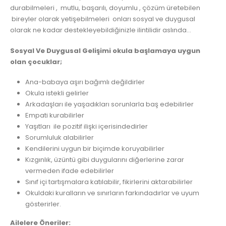
durabilmeleri , mutlu, başarılı, doyumlu , çözüm üretebilen
bireyler olarak yetişebilmeleri onları sosyal ve duygusal
olarak ne kadar destekleyebildiğinizle ilintilidir aslında…
Sosyal Ve Duygusal Gelişimi okula başlamaya uygun
olan çocuklar;
Ana-babaya aşırı bağımlı değildirler
Okula istekli gelirler
Arkadaşları ile yaşadıkları sorunlarla baş edebilirler
Empati kurabilirler
Yaşıtları ile pozitif ilişki içerisindedirler
Sorumluluk alabilirler
Kendilerini uygun bir biçimde koruyabilirler
Kızgınlık, üzüntü gibi duygularını diğerlerine zarar
vermeden ifade edebilirler
Sınıf içi tartışmalara katılabilir, fikirlerini aktarabilirler
Okuldaki kuralların ve sınırların farkındadırlar ve uyum
gösterirler.
Ailelere Öneriler: