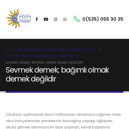
0(535) 055 30 35
EV
SEVMEK DEMEK; BAĞIMLI OLMAK DEMEK DEĞILDIR
ÇOCUK - ERGEN DANIŞMANLIĞI
,
HÜRRIYET
SEVMEK DEMEK; BAĞIMLI OLMAK DEMEK DEĞILDIR
Sevmek demek; bağımlı olmak
demek değildir
Okulların açılmasının ikinci haftasında olmamıza rağmen hala
okul bahçelerinde annelerinin bacağına yapışıp ağlayan,
okula gitmek istemiyorum diye çırpınan, kendi başlarına