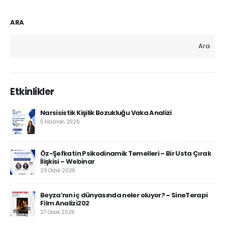
ARA
Ara
Etkinlikler
Narsisistik Kişilik Bozukluğu Vaka Analizi
5 Haziran 2026
Öz-Şefkatin Psikodinamik Temelleri – Bir Usta Çırak
İlişkisi – Webinar
29 Ocak 2026
Beyza’nın iç dünyasında neler oluyor? – SineTerapi
Film Analizi202
27 Ocak 2026