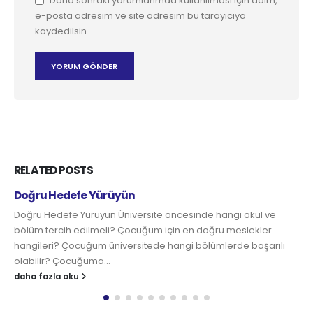
Daha sonraki yorumlarımda kullanılması için adım,
e-posta adresim ve site adresim bu tarayıcıya
kaydedilsin.
RELATED
POSTS
Alkolik Ebeveynler
Ne yazık ki toplumun büyük sorunlarından biri de alkolizm.
Genellikle bu gerçeği ne alkolikler ne de aileleri kabul etmek
istemezler. Alkolizm...
daha fazla oku