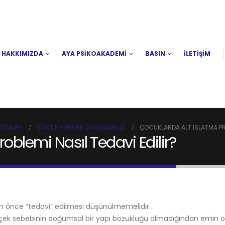
HAKKIMIZDA
AYA PSİKOAKADEMİ
BASIN
İLETİŞİM
 EDILIR?
ÇOCUK - ERGEN DANIŞMANLIĞI
ÇOCUKLARDA ALT ISLATMA PRO
oblemi Nasıl Tedavi Edilir?
 önce “tedavi” edilmesi düşünülmemelidir.
rçek sebebinin doğumsal bir yapı bozukluğu olmadığından emin 