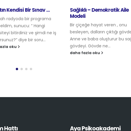
ın Kendisi Bir Sınav …
Sağlıklı – Demokratik Aile
Modeli
ah radyoda bir programa
Bir çiçeğe hayat veren , onu
eldim, sunucu: “ Hangi
besleyen, dalların çıktığı gövde
iteyi bitirdiniz ve şimdi ne iş
Anne ve baba oluşturur bu s
sunuz?” diye bir soru...
gövdeyi. Gövde ne...
azla oku
daha fazla oku
m Hattı
Aya Psikoakademi