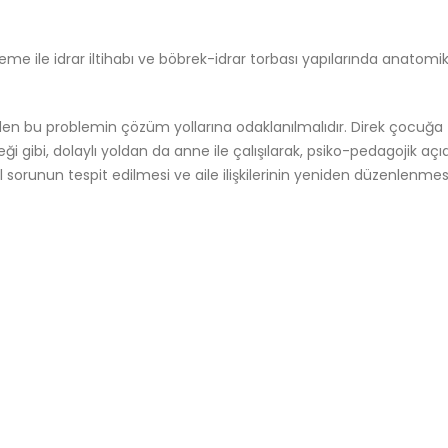
celeme ile idrar iltihabı ve böbrek-idrar torbası yapılarında anatomi
meden bu problemin çözüm yollarına odaklanılmalıdır. Direk çocuğa
eği gibi, dolaylı yoldan da anne ile çalışılarak, psiko-pedagojik aç
 sorunun tespit edilmesi ve aile ilişkilerinin yeniden düzenlenmesi