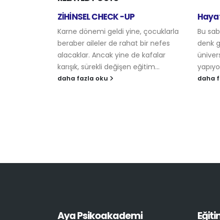
 Öğrenmeyi
ZİHİNSEL CHECK -UP
Hayat
Karne dönemi geldi yine, çocuklarla
Bu sab
ir destek
beraber aileler de rahat bir nefes
denk g
e çalışır,
alacaklar. Ancak yine de kafalar
ünivers
ivasyon
karışık, sürekli değişen eğitim...
yapıyor
 Bazı
daha fazla oku
daha f
Aya Psikoakademi
Eğiti