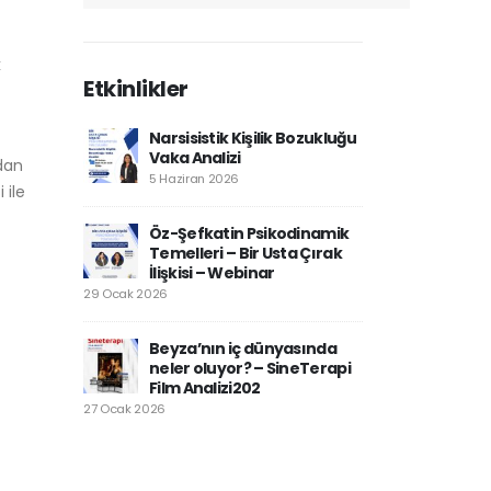
k
Etkinlikler
Narsisistik Kişilik Bozukluğu
Vaka Analizi
ıdan
5 Haziran 2026
 ile
Öz-Şefkatin Psikodinamik
Temelleri – Bir Usta Çırak
İlişkisi – Webinar
29 Ocak 2026
Beyza’nın iç dünyasında
neler oluyor? – SineTerapi
Film Analizi202
27 Ocak 2026