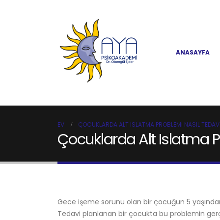
ANASAYFA
EV
ÇOCUKLARDA ALT ISLATMA PROBLEMI NASIL TEDAVI
Çocuklarda Alt Islatma Pr
Gece işeme sorunu olan bir çocuğun 5 yaşından
Tedavi planlanan bir çocukta bu problemin ge