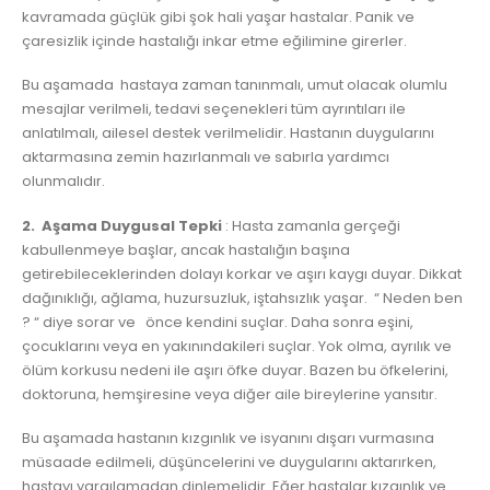
kavramada güçlük gibi şok hali yaşar hastalar. Panik ve
çaresizlik içinde hastalığı inkar etme eğilimine girerler.
Bu aşamada hastaya zaman tanınmalı, umut olacak olumlu
mesajlar verilmeli, tedavi seçenekleri tüm ayrıntıları ile
anlatılmalı, ailesel destek verilmelidir. Hastanın duygularını
aktarmasına zemin hazırlanmalı ve sabırla yardımcı
olunmalıdır.
2. Aşama Duygusal Tepki
: Hasta zamanla gerçeği
kabullenmeye başlar, ancak hastalığın başına
getirebileceklerinden dolayı korkar ve aşırı kaygı duyar. Dikkat
dağınıklığı, ağlama, huzursuzluk, iştahsızlık yaşar. “ Neden ben
? “ diye sorar ve önce kendini suçlar. Daha sonra eşini,
çocuklarını veya en yakınındakileri suçlar. Yok olma, ayrılık ve
ölüm korkusu nedeni ile aşırı öfke duyar. Bazen bu öfkelerini,
doktoruna, hemşiresine veya diğer aile bireylerine yansıtır.
Bu aşamada hastanın kızgınlık ve isyanını dışarı vurmasına
müsaade edilmeli, düşüncelerini ve duygularını aktarırken,
hastayı yargılamadan dinlemelidir. Eğer hastalar kızgınlık ve