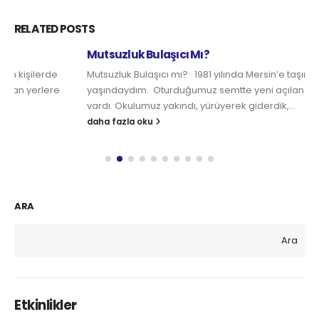
RELATED
POSTS
Mutsuzluk Bulaşıcı Mı?
Mutsuzluk Bulaşıcı mı? 1981 yılında Mersin’e taşınmıştık, daha 8
yaşındaydım. Oturduğumuz semtte yeni açılan bir market
vardı. Okulumuz yakındı, yürüyerek giderdik,...
daha fazla oku
ARA
Ara
Etkinlikler