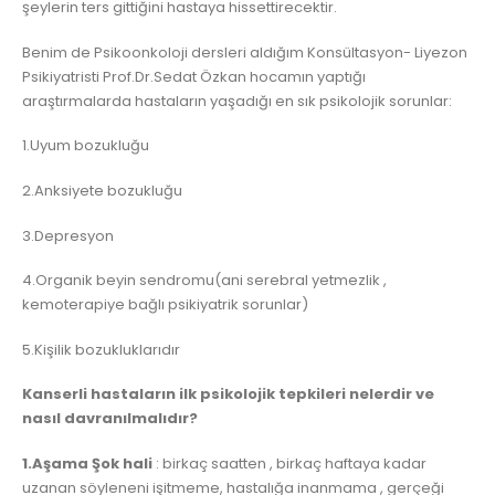
şeylerin ters gittiğini hastaya hissettirecektir.
Benim de Psikoonkoloji dersleri aldığım Konsültasyon- Liyezon
Psikiyatristi Prof.Dr.Sedat Özkan hocamın yaptığı
araştırmalarda hastaların yaşadığı en sık psikolojik sorunlar:
1.Uyum bozukluğu
2.Anksiyete bozukluğu
3.Depresyon
4.Organik beyin sendromu(ani serebral yetmezlik ,
kemoterapiye bağlı psikiyatrik sorunlar)
5.Kişilik bozukluklarıdır
Kanserli hastaların ilk psikolojik tepkileri nelerdir ve
nasıl davranılmalıdır?
1.Aşama Şok hali
: birkaç saatten , birkaç haftaya kadar
uzanan söyleneni işitmeme, hastalığa inanmama , gerçeği