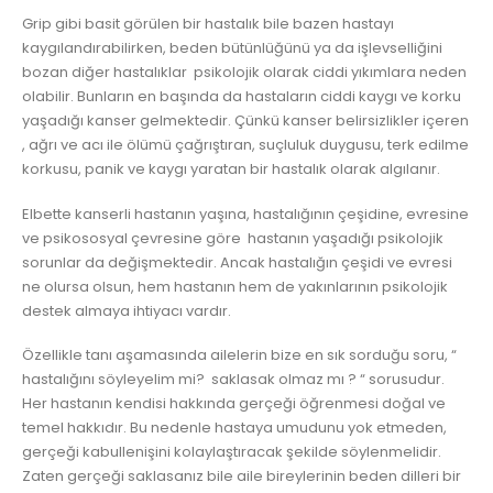
Grip gibi basit görülen bir hastalık bile bazen hastayı
kaygılandırabilirken, beden bütünlüğünü ya da işlevselliğini
bozan diğer hastalıklar psikolojik olarak ciddi yıkımlara neden
olabilir. Bunların en başında da hastaların ciddi kaygı ve korku
yaşadığı kanser gelmektedir. Çünkü kanser belirsizlikler içeren
, ağrı ve acı ile ölümü çağrıştıran, suçluluk duygusu, terk edilme
korkusu, panik ve kaygı yaratan bir hastalık olarak algılanır.
Elbette kanserli hastanın yaşına, hastalığının çeşidine, evresine
ve psikososyal çevresine göre hastanın yaşadığı psikolojik
sorunlar da değişmektedir. Ancak hastalığın çeşidi ve evresi
ne olursa olsun, hem hastanın hem de yakınlarının psikolojik
destek almaya ihtiyacı vardır.
Özellikle tanı aşamasında ailelerin bize en sık sorduğu soru, “
hastalığını söyleyelim mi? saklasak olmaz mı ? “ sorusudur.
Her hastanın kendisi hakkında gerçeği öğrenmesi doğal ve
temel hakkıdır. Bu nedenle hastaya umudunu yok etmeden,
gerçeği kabullenişini kolaylaştıracak şekilde söylenmelidir.
Zaten gerçeği saklasanız bile aile bireylerinin beden dilleri bir