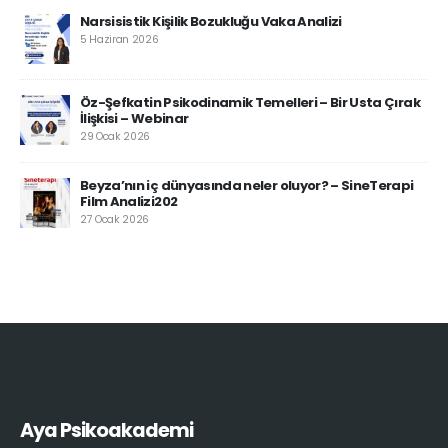
Narsisistik Kişilik Bozukluğu Vaka Analizi
5 Haziran 2026
Öz-Şefkatin Psikodinamik Temelleri – Bir Usta Çırak
İlişkisi – Webinar
29 Ocak 2026
Beyza’nın iç dünyasında neler oluyor? – SineTerapi
Film Analizi202
27 Ocak 2026
Aya Psikoakademi