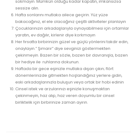
sokmayın. Mümkün olduğu kadar kapatın, imkansızsa
sessize alın.
Hafta sonlarını mutlaka ailece geçirin. Yüz yüze
bakacağınız, el ele olacağınız çeşitli aktiviteler planlayın
Çocuklarınızın arkadaşlarıyla oynayabilmesi için ortamlar
yaratın, ev dağılır, kirlenir diye korkmayın
Her fırsatta birbirinizin güzel ve güçlü yönlerini takdir edin,
onaylayın.” Şımarır” diye sevginizi göstermekten
çekinmeyin. Bazen bir sözle, bazen bir davranışla, bazen
bir hediye ile ruhlarına dokunun.
Haftada bir gece eşinizle mutlaka dışarı çıkın; flört
dönemlerinizde gitmekten hoşlandığınız yerlere gidin,
eski arkadaşlarınızla buluşun veya ortak bir hobi edinin
Cinsel istek ve arzularınızı eşinizle konuşmaktan
çekinmeyin, haz alıp, haz veren doyumlu bir cinsel
birliktelik için birbirinize zaman ayırın.