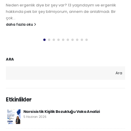
e ergenlik
Kanser Hastalarının Psikolojik Desteğe İhtiyacı var
madı. Bir
fiziksel hastalıklar, kişilerin fizyolojik ve psikolojik
karşı tehdit oluşturur, varoluşsal kaygı yaratır....
daha fazla oku
ARA
Ara
Etkinlikler
Narsisistik Kişilik Bozukluğu Vaka Analizi
5 Haziran 2026