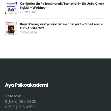
Öz-Şefkatin Psikodinamik Temelleri – Bir Usta Çırak
İlişkisi – Webinar
29 Ocak 2026
Beyza’nın iç dünyasında neler oluyor? – SineTerapi
Film Analizi202
27 Ocak 2026
Aya Psikoakademi
Telefon:
0(535) 055 30 35
0(539) 386 0256