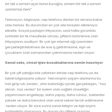
bir tek o zaman açar bana kucağını, annem bir tek o zaman
azarlamaz beni”
Televizyon, bilgisayar, cep telefonu derken bir ekrana bakar
oldu herkes. Bu durumdan en çok aile bireyleri etkileniyor
elbette. Sosyal paylaşım ihtiyacının, sesli hatta görüntülü
sohbetin bir tık mesafede olması, çiftlerin birbirlerine olan
ihtiyaçlarını azaltıyor. Bir çok işin internet ağı üzerinden
gerçekleştirilebilmesi de eve iş getirilmesine, eşin ve
çocukların özel zamanından çalınmasına neden oluyor.
Sanal seks, cinsel işlev bozukluklarına zemin hazırlıyor
Bir çok çift yatağa bile yatarken elinde cep telefonu ya da
tablet bilgisayarla yatıyor. Teknolojinin yaşam alanlarına bu
hızlı girişi ruh, beden , zihin bütünlüğü içinde gerçekleşen, “ haz
alınan , haz verilen” bir eylem olan sağlıklı cinselliğin
yaşanmasını engelleyip, daha yapay, daha ruhsuz , beklentisi
yüksek ve daha bencilce olan sanal seksin tercih edilmesine
neden oluyor. Bir süre sonra sanal iletişim ve ilişki biçimi
bağımlılığa dönüşüyor. Bu durum da çiftlerin orgazm