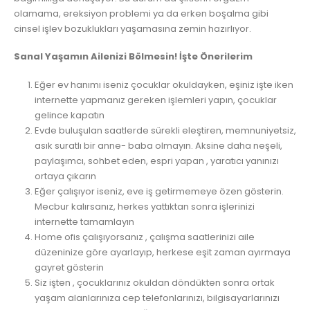
olamama, ereksiyon problemi ya da erken boşalma gibi
cinsel işlev bozuklukları yaşamasına zemin hazırlıyor.
Sanal Yaşamın Ailenizi Bölmesin! İşte Önerilerim
Eğer ev hanımı iseniz çocuklar okuldayken, eşiniz işte iken
internette yapmanız gereken işlemleri yapın, çocuklar
gelince kapatın
Evde buluşulan saatlerde sürekli eleştiren, memnuniyetsiz,
asık suratlı bir anne- baba olmayın. Aksine daha neşeli,
paylaşımcı, sohbet eden, espri yapan , yaratıcı yanınızı
ortaya çıkarın
Eğer çalışıyor iseniz, eve iş getirmemeye özen gösterin.
Mecbur kalırsanız, herkes yattıktan sonra işlerinizi
internette tamamlayın
Home ofis çalışıyorsanız , çalışma saatlerinizi aile
düzeninize göre ayarlayıp, herkese eşit zaman ayırmaya
gayret gösterin
Siz işten , çocuklarınız okuldan döndükten sonra ortak
yaşam alanlarınıza cep telefonlarınızı, bilgisayarlarınızı