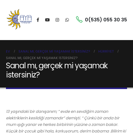
0(535) 055 30 35
EV
SANAL MI, GERÇEK MI YAŞAMAK ISTERSINIZ?
HÜRRIYET
SANAL MI, GERÇEK MI YAŞAMAK ISTERSINIZ?
Sanal mı, gerçek mi yaşamak
istersiniz?
13 yaşındaki bir danışanım; ” evde en sevdiğim zaman
elektriklerin kesildiği zamandır” demişti. “ Çünkü bir anda bir
mum ışığı yanar ve herkes birbirinin yüzüne o zaman bakar.
Küçük bir çocuk gibi hala, korkuyorum, derim babama .Bilirim ki