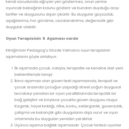
kendi vücudunda ağrıyan yeri göstermez, onun yerine
oyuncak bebeğinin kolunu gösterir ve bundan duyduğu acıyı
tarifler ve duygusunu dışarı çıkartır. Bu duygular güçsüzlük,
aşağılanma, hor görülme, cezalandırılma, değersizlik gibi
duygular olabilir.
Oyun Terapisinin 5 Aşaması vardır
Kliniğimizin Pedagog’u Gözde Yalmancı oyun terapisinin
aşamalarını şöyle anlatıyor;
İlk aşamada çocuk; odayla, terapistle ve kendine dair yeni
beklentileriyle tanışır.
İkinci aşaması olan güven testi aşamasında, terapist ve
çocuk arasında çocuğun yaşadığı stresli yoğun duygusal
tecrübeyi yansıtan bir oyun yarattıklarında terapötik bir
bağ geliştirir ve böylece çocukta güven duygusu oluşur.
Kızgınlık, hayal kırıklığı, öfke, korku, saldırganlık, güvensizlik,
çatışma ve kıskançlık gibi duygularını dışa vurur ve oyun
ortamında bu duyguları yeniden yaratırlar.
Üçüncü aşama bağlılık aşamasıdır. Çocuk fantezi oyunlar