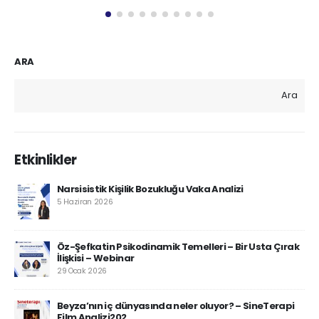
ARA
Ara
Etkinlikler
Narsisistik Kişilik Bozukluğu Vaka Analizi
5 Haziran 2026
Öz-Şefkatin Psikodinamik Temelleri – Bir Usta Çırak
İlişkisi – Webinar
29 Ocak 2026
Beyza’nın iç dünyasında neler oluyor? – SineTerapi
Film Analizi202