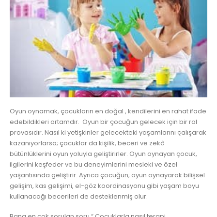
Oyun oynamak, çocukların en doğal , kendilerini en rahat ifade
edebildikleri ortamdır. Oyun bir çocuğun gelecek için bir rol
provasıdır. Nasıl ki yetişkinler gelecekteki yaşamlarını çalışarak
kazanıyorlarsa; çocuklar da kişilik, beceri ve zekâ
bütünlüklerini oyun yoluyla geliştirirler. Oyun oynayan çocuk,
ilgilerini keşfeder ve bu deneyimlerini mesleki ve özel
yaşantısında geliştirir. Ayrıca çocuğun; oyun oynayarak bilişsel
gelişim, kas gelişimi, el-göz koordinasyonu gibi yaşam boyu
kullanacağı becerileri de desteklenmiş olur.
Bana en çok sorulan soru “ Çocuklarla nasıl terapi