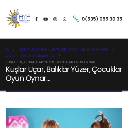
0(535) 055 30 35
EV
KUŞLAR UÇAR, BALIKLAR YÜZER, ÇOCUKLAR OYUN OYNAR…
ÇOCUK - ERGEN DANIŞMANLIĞI
KUŞLAR UÇAR, BALIKLAR YÜZER, ÇOCUKLAR OYUN OYNAR…
Kuşlar Uçar, Balıklar Yüzer, Çocuklar
Oyun Oynar…