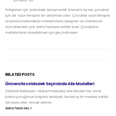
çocuklar Vb.
Yetişkinler için ‘psikolojik danışmanlık’ kavramı ne ise, çocuklar
için de ‘oyun terapisi’ bir anlamda odur. Çocuklar oyun terapisi
sırasında kullandıkları metaforlarla iyileşirler ve metaforlar
sözcüklerden çok daha fazlasını anlatır bize. Çocukların
metaforlarını duyabilmek için geç kalmayın.
RELATED
POSTS
ÇOCUĞUNUZUN ÖĞRENME STİLİNİ BİLİYOR MUSUNUZ?
Kimi öğrenci müzik dinleyerek, kimisi ayakta birkaç tur
yürüyerek, bazısı sessiz ortamda daha iyi ders çalışıyor. Buna
karşın ebeveynler de yeterince...
daha fazla oku