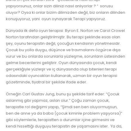
yapıyorsunuz, onlar sizin dilinizi nasıl anlıyorlar ? “ sorusu
oluyor? Oysa ki onlar bizim dilimizden değil, biz onların dilinden
konuşuyoruz, yani oyun oynayarak Terapi yapıyoruz.
Dünyada ilk defa oyun terapisi Byron E. Norton ve Carol Crowel
Norton tarafından geliştirilmiştir. Bu terapi şeklinde esas olan
şey, oyunu terapistin değil, çocuğun kendisinin yönetmesidir.
Çocuk bu yolla duygu, düşünce ve travmalarını özgürce dışa
vurur ve bu onlarda sorunlarla yüzleşme, sorunların üstesinden
gelme becerilerini geliştirir. Oyun dünyasında çocuk, kendi
gerçekliğiyle yüzleşir ve iç dünyasında olup bitenleri terapi
odasındaki oyuncakları kullanarak, uzman bir oyun terapisi
gözetiminde, tiyatral bir şekilde ifade eder.
Örneğin Carl Gustav Jung, bunu şu şekilde tarif eder: “Çocuk
aslanmış gibi yapmaz, aslan olur.” Çoğu zaman çocuk,
terapistle rol değişimi yapıp, “Şimdi sen ben oluyormuşsun,
ben de anne ya da baba (çocuk kiminle problem yaşıyorsa)”
gibi söylemlerle, terapistten o durumlar içine girmesini ve
kendi hissettiği duyguyu terapistin de yaşamasını ister. Ya da,