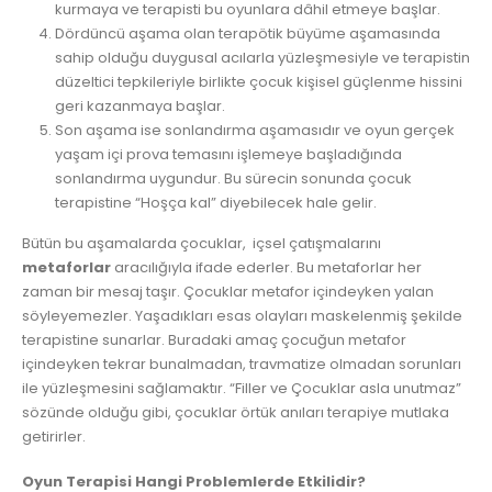
kurmaya ve terapisti bu oyunlara dâhil etmeye başlar.
Dördüncü aşama olan terapötik büyüme aşamasında
sahip olduğu duygusal acılarla yüzleşmesiyle ve terapistin
düzeltici tepkileriyle birlikte çocuk kişisel güçlenme hissini
geri kazanmaya başlar.
Son aşama ise sonlandırma aşamasıdır ve oyun gerçek
yaşam içi prova temasını işlemeye başladığında
sonlandırma uygundur. Bu sürecin sonunda çocuk
terapistine “Hoşça kal” diyebilecek hale gelir.
Bütün bu aşamalarda çocuklar, içsel çatışmalarını
metaforlar
aracılığıyla ifade ederler. Bu metaforlar her
zaman bir mesaj taşır. Çocuklar metafor içindeyken yalan
söyleyemezler. Yaşadıkları esas olayları maskelenmiş şekilde
terapistine sunarlar. Buradaki amaç çocuğun metafor
içindeyken tekrar bunalmadan, travmatize olmadan sorunları
ile yüzleşmesini sağlamaktır. “Filler ve Çocuklar asla unutmaz”
sözünde olduğu gibi, çocuklar örtük anıları terapiye mutlaka
getirirler.
Oyun Terapisi Hangi Problemlerde Etkilidir?