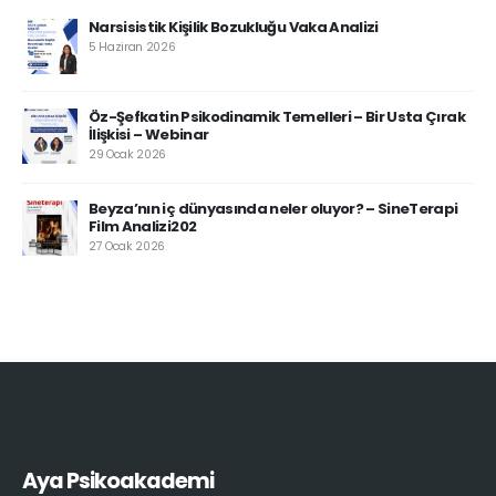
Narsisistik Kişilik Bozukluğu Vaka Analizi
5 Haziran 2026
Öz-Şefkatin Psikodinamik Temelleri – Bir Usta Çırak
İlişkisi – Webinar
29 Ocak 2026
Beyza’nın iç dünyasında neler oluyor? – SineTerapi
Film Analizi202
27 Ocak 2026
Aya Psikoakademi