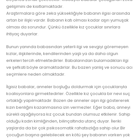
gelişimini de kısıtlamaktadır.
Araştırmalara göre zeka yüksekliğiyle babanın ilgisi arasında
artan bir ilişki vardır. Babanın katı olması kadar aşırı yumuşak
olması da sorundur. Çünkü özellikle kız çocuklar sınırlara
ihtiyaç duyarlar.
Bunun yanında babasından yeterli ilgi ve sevgiyi göremeyen
kızlar, ilişkilerinde, kendilerinden yaşlı ya da daha olgun
erkeleri tercih etmektedirler. Babalarından bulamadıkları ilgi
ve şefkati böyle aramaktadırlar. Bu bazen yanlış ve sonucu acı
seçimlere neden olmaktadır.
İlgisiz babalar, anneler boşluğu doldurmak için çocuklarıyla
koalisyonlara girmektedirler. Özellikle kız çocukla bir nevi suç
ortaklığı yapılmaktadır. Bazen de anneler aşırı ilgi göstererek
kızın benliğini kazanmasına izin vermezler. Eğer baba, anneyi
sürekli aşağılıyorsa kız çocuk bundan olumsuz etkilenir. Sahip
olduğu kadın kimliğinden, bilinçaltında utanç duyar. İleriki
yaşlarda da bir çok psikosomatik rahatsızlığa sahip olur.Bir
çocuğun başına gelebilecek en kötü şey babanın varken yok