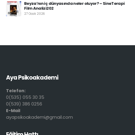
Beyza’nın iç dünyasında neler oluyor? – SineTerapi
Film Analizi202
27 Ocak 2026
Aya Psikoakademi
Telefon:
0(535) 055 30 35
0(539) 386 0256
E-Mail
ayapsikoakademi@gmail.com
Eğitim Hattı