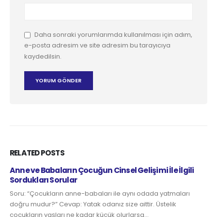
Daha sonraki yorumlarımda kullanılması için adım,
e-posta adresim ve site adresim bu tarayıcıya
kaydedilsin.
RELATED
POSTS
Anne ve Babaların Çocuğun Cinsel Gelişimi İle İlgili
B
Sordukları Sorular
o
Soru: “Çocukların anne-babaları ile aynı odada yatmaları
Y
doğru mudur?” Cevap: Yatak odanız size aittir. Üstelik
a
çocukların yaşları ne kadar küçük olurlarsa...
m