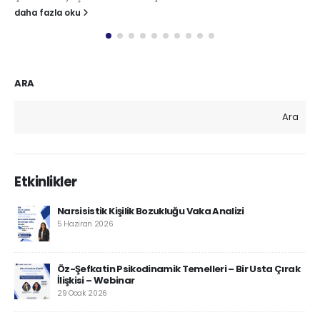
daha fazla oku
d
ARA
Ara
Etkinlikler
Narsisistik Kişilik Bozukluğu Vaka Analizi
5 Haziran 2026
Öz-Şefkatin Psikodinamik Temelleri – Bir Usta Çırak
İlişkisi – Webinar
29 Ocak 2026