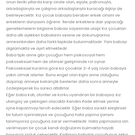
onun ileriki yıllarda karşı cinsle olan, eşiyle, patronuyla,
arkadaşlarıyla ve çalışma arkadaşlarıyla kuracağı ilişkiyi de
belirleyec
ektir. Kız çocuk babayla beraber erkek cinsini ve
erkeklerin dünyasını öğrenir. İleride erkeklere dair yapacağı
genellemelerin bilgisine babası sayesinde ulaşır.Kız çocukları
daha altı aylıkken babalarını sesine ve dokunuşlarına
annesinkinden daha farklı tepkide bulunmaktadır. Yani babayı
algılamakta ve ayırt etmektedir.
Baba tıpkı anne gibi çocuğun hem psikosoyal hem
psikoseksüel hem de zihinsel gelişiminde rol oynar.
Psikoseksüel kurama göre kız çocuklar 3-4 yaş civarı babaya
yakın olmak isterler. Buna engel olan kişini anne olduğunu
düşünüp anneye kıskançlık beslerler daha sonra anneyle
özdeşleşerek bu süreci atlatırlar.
Eğer baba katı, otoriter ve korku uyandıran bir babaysa; kız
utangaç ve çekingen olacaktır.Kendini ifade etmek yerine
içine kapanmayı tercih edecektir. Eğer baba sürekli eleştirisel
bir tutum içerindeyse ve çocuğuna hata yapma şansını
tanımıyorsa çocuğuna zarar vermektedir. Hata yapmasına izin
verilmeyen bir çocuk kendi doğrularını bulmakta hayatı
boyunca zorluk çekecektir. Kısıtlayıcı babalar çocuğunun zeka