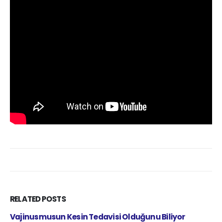
RELATED
POSTS
liyor
HİÇ DÜŞÜNDÜNÜZ MÜ, AŞKIN GÖZÜ NEDEN K