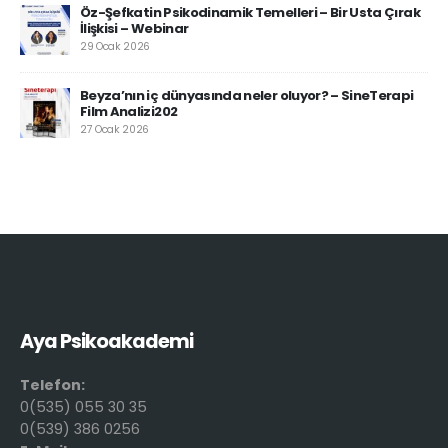
Öz-Şefkatin Psikodinamik Temelleri – Bir Usta Çırak
İlişkisi – Webinar
29 Ocak 2026
Beyza’nın iç dünyasında neler oluyor? – SineTerapi
Film Analizi202
27 Ocak 2026
Aya Psikoakademi
Telefon:
0(535) 055 30 35
0(539) 386 0256