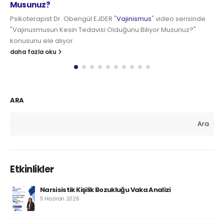
daha fazla oku
eo serisinde
Musunuz?"
ARA
Ara
Etkinlikler
Narsisistik Kişilik Bozukluğu Vaka Analizi
5 Haziran 2026