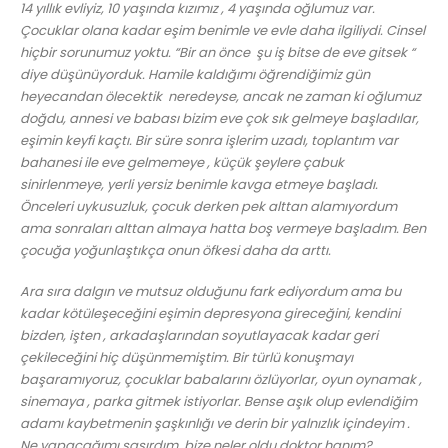
14 yıllık evliyiz, 10 yaşında kızımız , 4 yaşında oğlumuz var.
Çocuklar olana kadar eşim benimle ve evle daha ilgiliydi. Cinsel
hiçbir sorunumuz yoktu. “Bir an önce şu iş bitse de eve gitsek “
diye düşünüyorduk. Hamile kaldığımı öğrendiğimiz gün
heyecandan ölecektik neredeyse, ancak ne zaman ki oğlumuz
doğdu, annesi ve babası bizim eve çok sık gelmeye başladılar,
eşimin keyfi kaçtı. Bir süre sonra işlerim uzadı, toplantım var
bahanesi ile eve gelmemeye , küçük şeylere çabuk
sinirlenmeye, yerli yersiz benimle kavga etmeye başladı.
Önceleri uykusuzluk, çocuk derken pek alttan alamıyordum
ama sonraları alttan almaya hatta boş vermeye başladım. Ben
çocuğa yoğunlaştıkça onun öfkesi daha da arttı.
Ara sıra dalgın ve mutsuz olduğunu fark ediyordum ama bu
kadar kötüleşeceğini eşimin depresyona gireceğini, kendini
bizden, işten , arkadaşlarından soyutlayacak kadar geri
çekileceğini hiç düşünmemiştim. Bir türlü konuşmayı
başaramıyoruz, çocuklar babalarını özlüyorlar, oyun oynamak ,
sinemaya , parka gitmek istiyorlar. Bense aşık olup evlendiğim
adamı kaybetmenin şaşkınlığı ve derin bir yalnızlık içindeyim .
Ne yapacağımı şaşırdım, bize neler oldu doktor hanım?