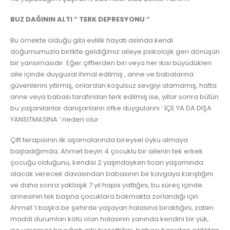
BUZ DAĞININ ALTI “ TERK DEPRESYONU “
Bu örnekte olduğu gibi evlilik hayatı aslında kendi
doğumumuzla birlikte geldiğimiz aileye psikolojik geri dönüşün
bir yansımasıdır. Eğer çiftlerden biri veya her ikisi büyüdükleri
aile içinde duygusal ihmal edilmiş , anne ve babalarına
güvenlerini yitirmiş, onlardan koşulsuz sevgiyi alamamış, hatta
anne veya babası tarafından terk edilmiş ise, yıllar sonra bütün
bu yaşanılanlar danışanların öfke duygularını ‘ İÇE YA DA DIŞA
YANSITMASINA ‘ neden olur.
Çift terapisinin ilk aşamalarında bireysel öykü almaya
başladığımda; Ahmet beyin 4 çocuklu bir ailenin tek erkek
çocuğu olduğunu, kendisi 2 yaşındayken ticari yaşamında
alacak verecek davasından babasının bir kavgaya karıştığını
ve daha sonra yaklaşık 7 yıl hapis yattığını, bu süreç içinde
annesinin tek başına çocuklara bakmakta zorlandığı için
Ahmet ‘i başka bir şehirde yaşayan halasına bıraktığını, zaten
maddi durumları kötü olan halasının yanında kendini bir yük,