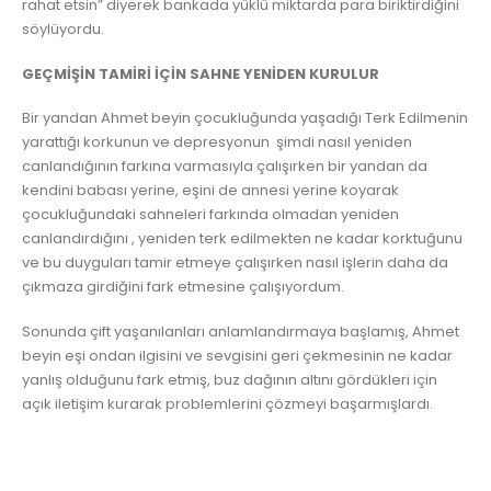
rahat etsin” diyerek bankada yüklü miktarda para biriktirdiğini
söylüyordu.
GEÇMİŞİN TAMİRİ İÇİN SAHNE YENİDEN KURULUR
Bir yandan Ahmet beyin çocukluğunda yaşadığı Terk Edilmenin
yarattığı korkunun ve depresyonun şimdi nasıl yeniden
canlandığının farkına varmasıyla çalışırken bir yandan da
kendini babası yerine, eşini de annesi yerine koyarak
çocukluğundaki sahneleri farkında olmadan yeniden
canlandırdığını , yeniden terk edilmekten ne kadar korktuğunu
ve bu duyguları tamir etmeye çalışırken nasıl işlerin daha da
çıkmaza girdiğini fark etmesine çalışıyordum.
Sonunda çift yaşanılanları anlamlandırmaya başlamış, Ahmet
beyin eşi ondan ilgisini ve sevgisini geri çekmesinin ne kadar
yanlış olduğunu fark etmiş, buz dağının altını gördükleri için
açık iletişim kurarak problemlerini çözmeyi başarmışlardı.