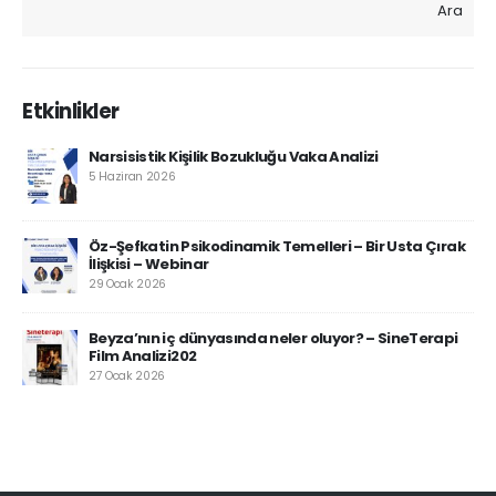
Ara
Etkinlikler
Narsisistik Kişilik Bozukluğu Vaka Analizi
5 Haziran 2026
Öz-Şefkatin Psikodinamik Temelleri – Bir Usta Çırak
İlişkisi – Webinar
29 Ocak 2026
Beyza’nın iç dünyasında neler oluyor? – SineTerapi
Film Analizi202
27 Ocak 2026