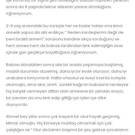
işe yaramaz bir sığıntı gibi hissettiğini, babası hapisten çıktıktan
sonra da 9 yaşında tekrar ailesinin yanına döndüğünü
öğreniyorum.
2-9 yaş arasındaki bu süreçte her ne kadar halası ona ikinci
annelik yapsa da aklı erdikçe; “ Neden kardeşlerimi değil de
beni bıraktı annem” sorusunu kendine sıkça sorduğunu ve
hem annesi hem de babası tarafından terk edilmişliğin acısı
içinde gün geçtikçe büyüttüğünü öğreniyorum.
Babası döndükten sonra aile bir arada yaşamaya başlamış,
maddi durumları düzelmiş, daha iyi bir evde oturuyor, daha iyi
arabalara biniyorlardı. Hatta ortaokul ve liseyi özel bir kolejde
okumuştu, ama aksi, sinirli , sürekli bağıran babasına nerdeyse
hiç karşılık vermeyen alttan alan annesine bir yandan acıyor,
bir yandan da onu terk edip gittiği için içten içe öfke
duyuyordu.
Ahmet bey yıllar sonra çok başarılı bir okul hayatı geçirmiş,
Mimar olmuştu. Hiç kimseye muhtaç olmamak için çok
çalıştığını ve “ Olur da benim başıma bir şey gelirse çocuklarım