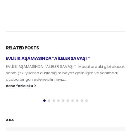
RELATED
POSTS
Sevgi Dilinizi Biliyor Musunuz?
ki gibi olacak
“Bir kez olsun bana çiçek getirmedi, küçücük bir h
e yanımda; '
beni sevdiğini görmek istiyorum” “ Bir fincan kahv
sabahları ben...
daha fazla oku
ARA