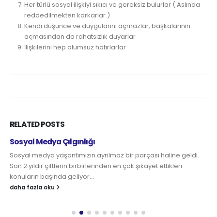
Her türlü sosyal ilişkiyi sıkıcı ve gereksiz bulurlar ( Aslında
reddedilmekten korkarlar )
Kendi düşünce ve duygularını açmazlar, başkalarının
açmasından da rahatsızlık duyarlar
İlişkilerini hep olumsuz hatırlarlar
RELATED
POSTS
Mutsuzluk Bulaşıcı mı?
1981 yılında Mersin’e taşınmıştık, daha 8 yaşındaydım.
Oturduğumuz semtte yeni açılan bir market vardı. Okulumuz
yakındı, yürüyerek giderdik, mutlaka oraya...
daha fazla oku