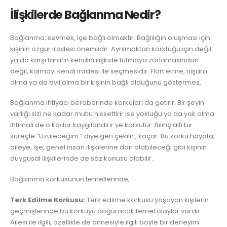
İlişkilerde Bağlanma Nedir?
Bağlanma; sevmek, içe bağlı olmaktır. Bağlılığın oluşması için
kişinin özgür iradesi önemlidir. Ayrılmaktan korktuğu için değil
ya da karşı tarafın kendini ilişkide tutmaya zorlamasından
değil, kalmayı kendi iradesi ile seçmesidir. Flört etme, nişanlı
olma ya da evli olma bir kişinin bağlı olduğunu göstermez.
Bağlanma ihtiyacı beraberinde korkuları da getirir. Bir şeyin
varlığı sizi ne kadar mutlu hissettirir ise yokluğu ya da yok olma
ihtimali de o kadar kaygılandırır ve korkutur. Bilinç altı bir
süreçle “Üzüleceğim “ diye geri çekilir , kaçar. Bu korku hayata,
aileye, işe, genel insan ilişkilerine dair olabileceği gibi kişinin
duygusal ilişkilerinde de söz konusu olabilir.
Bağlanma korkusunun temellerinde;
Terk Edilme Korkusu:
Terk edilme korkusu yaşayan kişilerin
geçmişlerinde bu korkuyu doğuracak temel olaylar vardır.
Ailesi ile ilgili, özellikle de annesiyle ilgili böyle bir deneyim