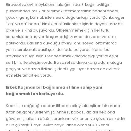
Bireysel ve evlilik öykülerini aldığımızda; Erkeğin evliliğin
gündelik sorumluklarını almak istememesinin nedeni ebedi
çocuk, genç kalmak istemesi olduğu anlaşılıyordu. Çünkü eğer
“ eş” ya da” baba “ kimliklerini üstlenirse içinde dayanılmaz bir
öfke ve sıkıntı oluşuyordu. Öfkelenmemek için her türlü
sorumluktan kaçıyor; kaçamadığı zaman da zarar vererek
patlıyordu. Karısına duyduğu öfkeyi onu sosyal ortamlarda
yalnız bırakarak, pasif şekilde ifade ediyordu. Karısı bu
izolasyon duygusunu reddedilmişlik olarak algılıyor ve eşini
sert bir dille eleştiriyordu. Bu sözel saldırıya karşı adam atağa
geçiyor ve bazen fiziksel şiddet uyguluyor bazen de evi terk
etmekle tehdit ediyordu.
Erkek Kaçınan bir bağlanma stiline sahip yani
bağlanmaktan korkuyordu.
Kadın ise doğduğu andan itibaren aileyi birleştiren bir arada
tutan bir görev üstlenmişti. Annesi, babası, ablası hep ona
güvenmiş, ailenin bütün sorunlarını yüklenen ve çözen bir kadın
olup çıkmıştı. Hayırlı evlat, hayırlı anne olma yükü, kendi