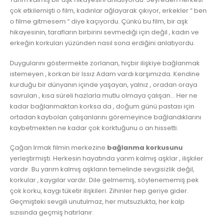
çok etkilemişti o film, kadınlar ağlayarak çıkıyor, erkekler “ ben
o filme gitmesem “ diye kaçıyordu. Çünkü bu film, bir aşk
hikayesinin, tarafların birbirini sevmediği için değil , kadın ve
erkeğin korkuları yüzünden nasıl sona erdiğini anlatıyordu.
Duygularını göstermekte zorlanan, hiçbir ilişkiye bağlanmak
istemeyen , korkan bir Issız Adam vardı karşımızda. Kendine
kurduğu bir dünyanın içinde yaşayan, yalnız , oradan oraya
savrulan , kısa süreli hazlarla mutlu olmaya çalışan… Her ne
kadar bağlanmaktan korksa da , doğum günü pastası için
ortadan kaybolan çalışanlarını göremeyince bağlandıklarını
kaybetmekten ne kadar çok korktuğunu o an hissetti.
Çağan Irmak filmin merkezine
bağlanma korkusunu
yerleştirmişti. Herkesin hayatında yarım kalmış aşklar , ilişkiler
vardır. Bu yarım kalmış aşkların temelinde sevgisizlik değil,
korkular , kaygılar vardır. Dile gelmemiş, söylenememiş pek
çok korku, kaygı tüketir ilişkileri. Zihinler hep geriye gider.
Geçmişteki sevgili unutulmaz, her mutsuzlukta, her kalp
sızısında geçmiş hatırlanır.