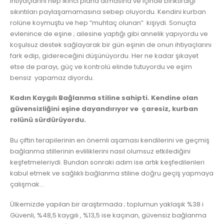
ihtiyaçlarını hep ikinci plana atmasına ve içinde biriktirdiği
sıkıntıları paylaşamamasına sebep oluyordu. Kendini kurban
rolüne koymuştu ve hep “muhtaç olunan” kişiydi. Sonuçta
evlenince de eşine ; ailesine yaptığı gibi annelik yapıyordu ve
koşulsuz destek sağlayarak bir gün eşinin de onun ihtiyaçlarını
fark edip, gidereceğini düşünüyordu. Her ne kadar şikayet
etse de parayı, güç ve kontrolü elinde tutuyordu ve eşim
bensiz yapamaz diyordu.
Kadın Kaygılı Bağlanma stiline sahipti. Kendine olan
güvensizliğini eşine dayandırıyor ve çaresiz, kurban
rolünü sürdürüyordu.
Bu çiftin terapilerinin en önemli aşaması kendilerini ve geçmiş
bağlanma stillerinin evliliklerini nasıl olumsuz etkilediğini
keşfetmeleriydi. Bundan sonraki adım ise artık keşfedilenleri
kabul etmek ve sağlıklı bağlanma stiline doğru geçiş yapmaya
çalışmak…
Ülkemizde yapılan bir araştırmada ; toplumun yaklaşık %38 i
Güvenli, %48,5 kaygılı , %13,5 ise kaçınan, güvensiz bağlanma