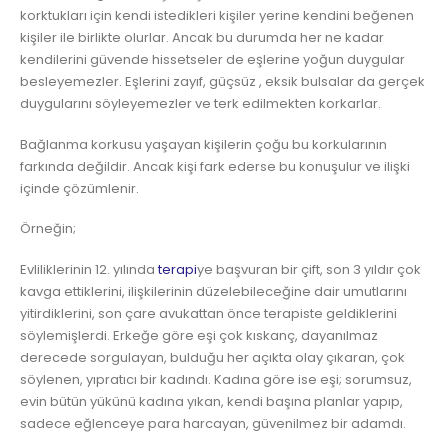
korktukları için kendi istedikleri kişiler yerine kendini beğenen
kişiler ile birlikte olurlar. Ancak bu durumda her ne kadar
kendilerini güvende hissetseler de eşlerine yoğun duygular
besleyemezler. Eşlerini zayıf, güçsüz , eksik bulsalar da gerçek
duygularını söyleyemezler ve terk edilmekten korkarlar.
Bağlanma korkusu yaşayan kişilerin çoğu bu korkularının
farkında değildir. Ancak kişi fark ederse bu konuşulur ve ilişki
içinde çözümlenir.
Örneğin;
Evliliklerinin 12. yılında
terapi
ye başvuran bir çift, son 3 yıldır çok
kavga ettiklerini, ilişkilerinin düzelebileceğine dair umutlarını
yitirdiklerini, son çare avukattan önce terapiste geldiklerini
söylemişlerdi. Erkeğe göre eşi çok kıskanç, dayanılmaz
derecede sorgulayan, bulduğu her açıkta olay çıkaran, çok
söylenen, yıpratıcı bir kadındı. Kadına göre ise eşi; sorumsuz,
evin bütün yükünü kadına yıkan, kendi başına planlar yapıp,
sadece eğlenceye para harcayan, güvenilmez bir adamdı.