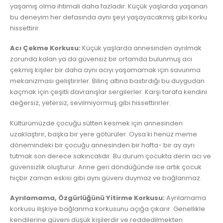
yaşamış olma ihtimali daha fazladır. Küçük yaşlarda yaşanan
bu deneyim her defasında aynı şeyi yaşayacakmış gibi korku
hissettirir.
Acı Çekme Korkusu:
Küçük yaşlarda annesinden ayrılmak
zorunda kalan ya da güvensiz bir ortamda bulunmuş acı
çekmiş kişiler bir daha aynı acıyı yaşamamak için savunma
mekanizması geliştirirler. Bilinç altına bastırdığı bu duygudan
kaçmak için çeşitli davranışlar sergilerler. Karşı tarafa kendini
değersiz, yetersiz, sevilmiyormuş gibi hissettirirler.
Kültürümüzde çocuğu sütten kesmek için annesinden
uzaklaştırır, başka bir yere götürüler. Oysa ki henüz meme
dönemindeki bir çocuğu annesinden bir hafta- bir ay ayrı
tutmak son derece sakıncalıdır. Bu durum çocukta derin acı ve
güvensizlik oluşturur. Anne geri döndüğünde ise artık çocuk
hiçbir zaman eskisi gibi aynı güveni duymaz ve bağlanmaz.
Ayrılamama, Özgürlüğünü Yitirme Korkusu:
Ayrılamama
korkusu ilişkiye bağlanma korkusunu açığa çıkarır. Genellikle
kendilerine güveni düşük kişilerdir ve reddedilmekten