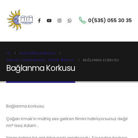
0(535) 055 30 35
EV
BAĞLANMA KORKUSU
BIREYSEL DANIŞMANLIK
,
EVLILIK TERAPISI
BAĞLANMA KORKUSU
Bağlanma Korkusu
Bağlanma korkusu;
Çağan Irmak’ın müthiş ses getiren filmini hatırlıyorsunuz değil
mi? Issız Adam…
Yarım kalmış bir aşk hikayesini anlatıyordu. Seyreden herkesi