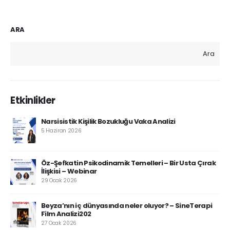
ARA
Ara
Etkinlikler
Narsisistik Kişilik Bozukluğu Vaka Analizi
5 Haziran 2026
Öz-Şefkatin Psikodinamik Temelleri – Bir Usta Çırak
İlişkisi – Webinar
29 Ocak 2026
Beyza’nın iç dünyasında neler oluyor? – SineTerapi
Film Analizi202
27 Ocak 2026