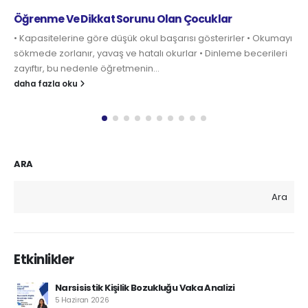
an Çocuklar
ÇOCUKLARINIZI İNTERNET TUZA
arısı gösterirler • Okumayı
Bir pazar günü, akşam üzeri gazetem
urlar • Dinleme becerileri
da kızımın tablet bilgisayarından rady
bilgisayarına gelen mesajlar...
daha fazla oku
ARA
Ara
Etkinlikler
Narsisistik Kişilik Bozukluğu Vaka Analizi
5 Haziran 2026