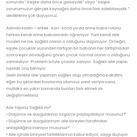
sonunda “ Keşke daha önce gelseydik” veya “ keşke
sorunumuzun gerçek kaynağını daha önce fark edebilseydik ”
dediklerini çok duyuyoruz.
Aslında kadın – erkek , karı- koca ya da anne baba rolünü
herkes kendi anne babasından öğreniyor. Yani kendi aile
modeli ne ise, sağlıklı olanın o olduğunu düşünüyor. Örneğin,
eşiyle çocuklar yüzünden tartışan bir babanın her tartışmadan
sonra eşini dövdüğünü gören çocuk normal olanın o olduğunu
zannediyor. Problem böyle çözülür sanıyor. Sağlıklı aile yapısı
nasıldır onu bilmiyor.
Gelin birlikte aile yapınızın sağlıklı olup olmadığına bakalım;
eğer bu şıklardan bazılarına olumsuz yanıt veriyorsanız,
mutlaka en yakın zamanda bunları fark etmeli ve
değiştirmelisiniz.
Aile Yapınız Sağlıklı mı?
• Düşünce ve duygularınızı özgürce paylaşabiliyor musunuz?
• Düşünce ve duygularınızın aile bireyleri tarafından
anlaşıldığına inanıyor musunuz?
• Aile içinde bireysel farklılıklarınızı kabul ediyor, saygı duyuyor