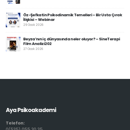
Öz-Şefkatin Psikodinamik Temelleri – Bir Usta Çırak
İlişkisi – Webinar
29 Ocak 2026
Beyza’nın iç dünyasında neler oluyor? – SineTerapi
Film Analizi202
27 Ocak 2026
Aya Psikoakademi
Telefon:
0(535) 055 30 35