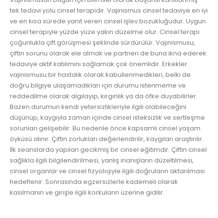
tek tedavi yolu cinsel terapidir. Vajinismus cinsel tedaviye en iyi
ve en kısa sürede yanıt veren cinsel işlev bozukluğudur. Uygun
cinsel terapiyle yüzde yüze yakın düzelme olur. Cinsel terapi
çoğunlukla çift görüşmesi şeklinde sürdürülür. Vajinismusu,
çiftin sorunu olarak ele almak ve partneri de buna ikna ederek
tedaviye aktif katılımını sağlamak çok önemlidir. Erkekler
vajinismusu bir hastalık olarak kabullenmedikleri, belki de
doğru bilgiye ulaşamadıkları için durumu istenmeme ve
reddedilme olarak algılayıp, kırgınlık ya da öfke duyabilirler.
Bazen durumun kendi yetersizlikleriyle ilgili olabileceğini
düşünüp, kaygıyla zaman içinde cinsel isteksizlik ve sertleşme
sorunları gelişebilir. Bu nedenle önce kapsamlı cinsel yaşam
öyküsü alınır. Çiftin zorlukları değerlendirilir, kaygıları araştırılır.
İlk seanslarda yapılan gecikmiş bir cinsel eğitimdir. Çiftin cinsel
sağlıkla ilgili bilgilendirilmesi, yanlış inanışların düzeltilmesi,
cinsel organlar ve cinsel fizyolojiyle ilgili doğruların aktarılması
hedeflenir. Sonrasında egzersizlerle kademeli olarak
kasılmanın ve girişle ilgili korkuların üzerine gidilir.