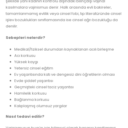
şekilde yani kadının kontrolü dışındaki bilinçdışı vajinal
kasılmalara vajinismus denir. Halk arasında evli bakireler,
tamamlanmamış evlilik veya cinsel fobi, tıp literatüründe cinsel
işlev bozuklukları sınıflamasında ise cinsel ağrı bozukluğu da
denilir.
Sebepleri nelerdir?
Medikal/fiziksel durumdan kaynaklanan acılı birleşme
Acı korkusu
Yüksek kaygı
Yetersiz cinsel eğitim
Ev yaşantısında katı ve dengesiz dini öğretilerin olması
Evde şiddet yaşantısı
Geçmişteki cinsel taciz yaşantısı
Hamilelik korkusu
Bağlanma korkusu
Kalıplaşmış olumsuz yargılar
Nasıl tedavi edilir?
Vajinismusun bugün için bilimsel olarak başarısı kanıtlanmış