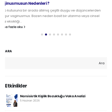
Vajinismus ve İlk Gece
Vajinismuslu kadınların çoğu halen bakiredir. Çünkü vajinismus
ilk gece ortaya çıkar. İlk gece başarısız olan çift sorunun geçici
olduğunu ve...
daha fazla oku
ARA
Ara
Etkinlikler
Narsisistik Kişilik Bozukluğu Vaka Analizi
5 Haziran 2026