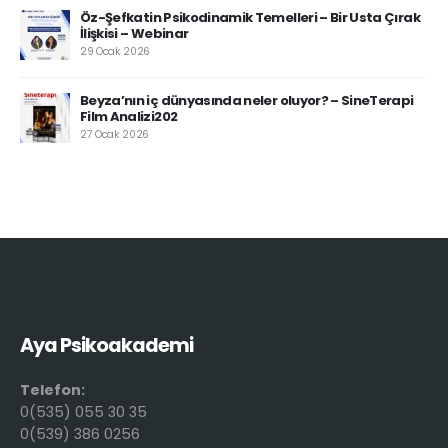
Öz-Şefkatin Psikodinamik Temelleri – Bir Usta Çırak
İlişkisi – Webinar
29 Ocak 2026
Beyza’nın iç dünyasında neler oluyor? – SineTerapi
Film Analizi202
27 Ocak 2026
Aya Psikoakademi
Telefon:
0(535) 055 30 35
0(539) 386 0256