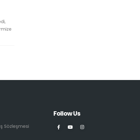
di,
irmize
Follow Us
ış Sözleşmesi