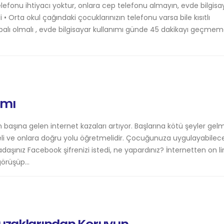
telefonu ihtiyacı yoktur, onlara cep telefonu almayın, evde bilgisa
Orta okul çağındaki çocuklarınızın telefonu varsa bile kısıtlı
alı olmalı , evde bilgisayar kullanımı günde 45 dakikayı geçmeme
ımı
başına gelen internet kazaları artıyor. Başlarına kötü şeyler ge
eli ve onlara doğru yolu öğretmelidir. Çocuğunuza uygulayabilece
adaşınız Facebook şifrenizi istedi, ne yapardınız? İnternetten on l
örüşüp...