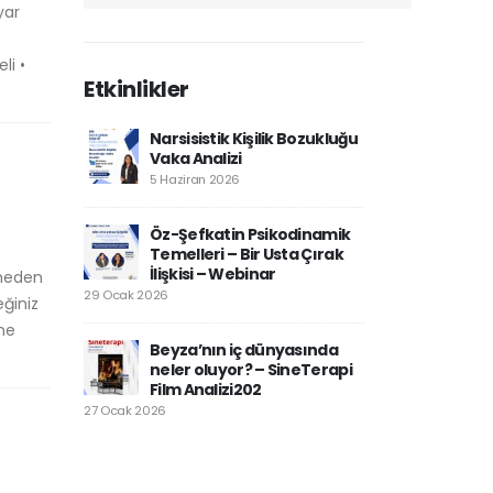
yar
li •
Etkinlikler
Narsisistik Kişilik Bozukluğu
Vaka Analizi
5 Haziran 2026
Öz-Şefkatin Psikodinamik
Temelleri – Bir Usta Çırak
İlişkisi – Webinar
lmeden
29 Ocak 2026
ğiniz
ine
Beyza’nın iç dünyasında
neler oluyor? – SineTerapi
Film Analizi202
27 Ocak 2026