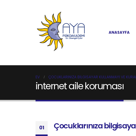
ANASAYFA
EV
ÇOCUKLARINIZA BILGISAYAR KULLANMAYI VE KURAL
internet aile koruması
Çocuklarınıza bilgisaya
01