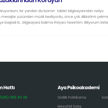
 Tuzaklarından Koruyun
okuyordum, bir yandan da kızımın tablet bilgisayarından radyo
len mesajlar yüzünden müzik kesiliyordu, önce çok dikkatimi çekme
 başladı ki , bilgisayara bakma ihtiyacı hissettim. Biliyorum birb
m Hattı
Aya Psikoakademi
(535) 055 30 35
Gizlilik Politikamız
Sat
Mesafeli Satış