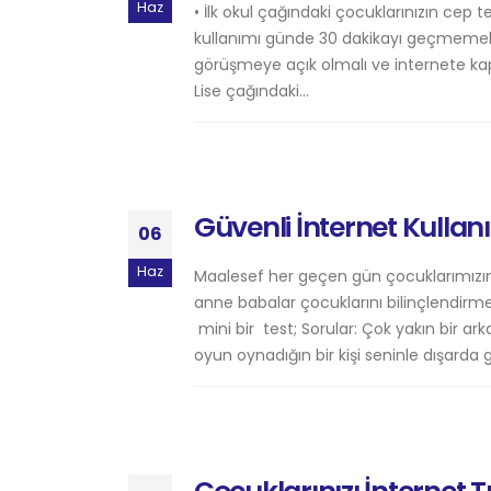
Haz
• İlk okul çağındaki çocuklarınızın cep 
kullanımı günde 30 dakikayı geçmemeli • 
görüşmeye açık olmalı ve internete kap
Lise çağındaki...
Güvenli İnternet Kullan
06
Haz
Maalesef her geçen gün çocuklarımızın 
anne babalar çocuklarını bilinçlendirm
mini bir test; Sorular: Çok yakın bir ark
oyun oynadığın bir kişi seninle dışarda g