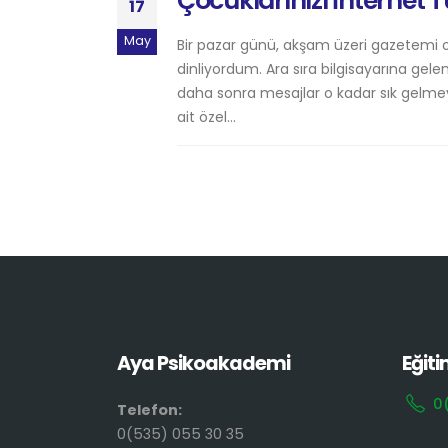
Çocuklarınızı İnternet
17
May
Bir pazar günü, akşam üzeri gazetemi 
dinliyordum. Ara sıra bilgisayarına ge
daha sonra mesajlar o kadar sık gelmeye
ait özel...
Aya Psikoakademi
Eğiti
0
Telefon:
0(535) 055 30 35