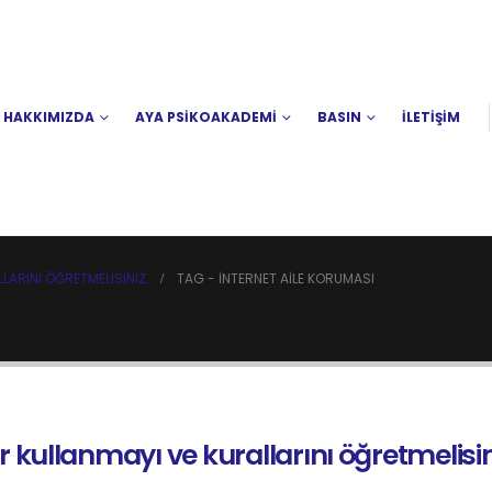
HAKKIMIZDA
AYA PSİKOAKADEMİ
BASIN
İLETİŞİM
LARINI ÖĞRETMELISINIZ
TAG -
INTERNET AILE KORUMASI
r kullanmayı ve kurallarını öğretmelisin