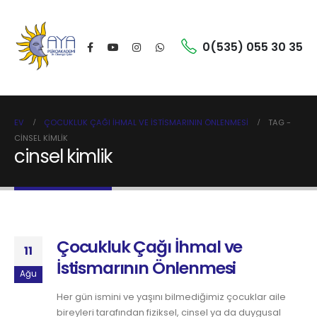
0(535) 055 30 35
EV
ÇOCUKLUK ÇAĞI İHMAL VE İSTISMARININ ÖNLENMESI
TAG -
CINSEL KIMLIK
cinsel kimlik
Çocukluk Çağı İhmal ve
11
İstismarının Önlenmesi
Ağu
Her gün ismini ve yaşını bilmediğimiz çocuklar aile
bireyleri tarafından fiziksel, cinsel ya da duygusal