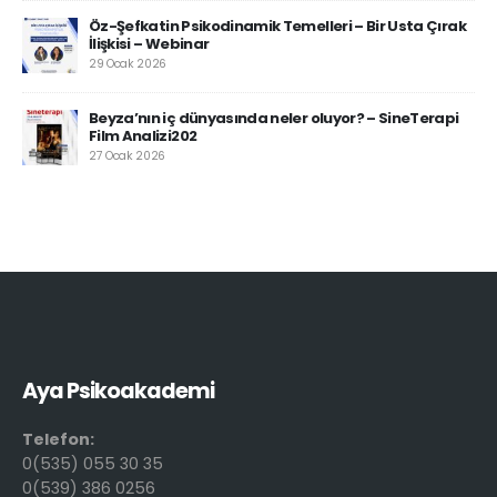
Öz-Şefkatin Psikodinamik Temelleri – Bir Usta Çırak
İlişkisi – Webinar
29 Ocak 2026
Beyza’nın iç dünyasında neler oluyor? – SineTerapi
Film Analizi202
27 Ocak 2026
Aya Psikoakademi
Telefon:
0(535) 055 30 35
0(539) 386 0256