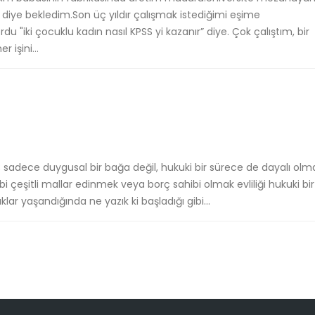
ye bekledim.Son üç yıldır çalışmak istediğimi eşime
"iki çocuklu kadın nasıl KPSS yi kazanır” diye. Çok çalıştım, bir
 işini...
ark; sadece duygusal bir bağa değil, hukuki bir sürece de dayalı olma
bi çeşitli mallar edinmek veya borç sahibi olmak evliliği hukuki bir
ar yaşandığında ne yazık ki başladığı gibi...