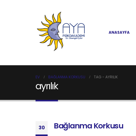
ANASAYFA
EV
BAĞLANMA KORKUSU
TAG -
AYRILIK
ayrılık
Bağlanma Korkusu
30