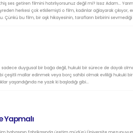
ş ses getiren filmini hatırlıyorsunuz değil mi? Issız Adam… Yarı
yreden herkesi çok etkilemişti o film, kadınlar ağlayarak çıkıyor, e
Çünkü bu film, bir aşk hikayesinin, tarafların birbirini sevmediği i
ark; sadece duygusal bir bağa değil, hukuki bir sürece de dayalı olma
bi çeşitli mallar edinmek veya borç sahibi olmak evliliği hukuki bir
ar yaşandığında ne yazık ki başladığı gibi...
Ne Yapmalı
, eşim babasının fabrikasında üretim müdürü.Üniversite mezunuyu