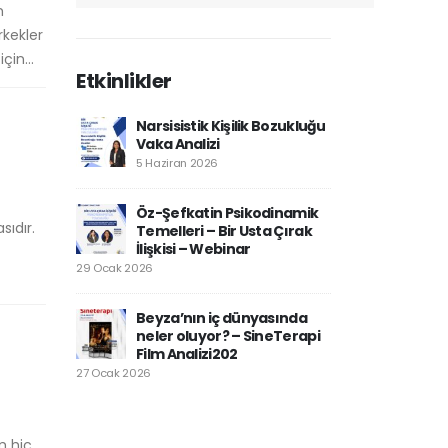
m
rkekler
çin...
Etkinlikler
Narsisistik Kişilik Bozukluğu
Vaka Analizi
5 Haziran 2026
Öz-Şefkatin Psikodinamik
sıdır.
Temelleri – Bir Usta Çırak
İlişkisi – Webinar
29 Ocak 2026
Beyza’nın iç dünyasında
neler oluyor? – SineTerapi
Film Analizi202
27 Ocak 2026
m hiç