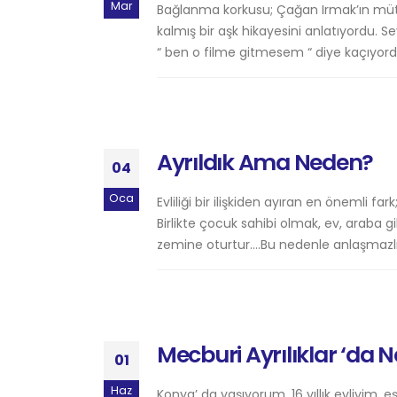
Mar
Bağlanma korkusu; Çağan Irmak’ın müthi
kalmış bir aşk hikayesini anlatıyordu. Se
“ ben o filme gitmesem “ diye kaçıyordu. 
Ayrıldık Ama Neden?
04
Oca
Evliliği bir ilişkiden ayıran en önemli f
Birlikte çocuk sahibi olmak, ev, araba gi
zemine oturtur.…Bu nedenle anlaşmazlıkl
Mecburi Ayrılıklar ‘da 
01
Haz
Konya’ da yaşıyorum, 16 yıllık evliyim