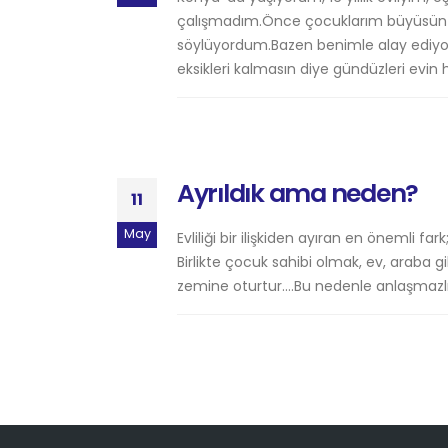
çalışmadım.Önce çocuklarım büyüsün di
söylüyordum.Bazen benimle alay ediyordu 
eksikleri kalmasın diye gündüzleri evin her
Ayrıldık ama neden?
11
May
Evliliği bir ilişkiden ayıran en önemli f
Birlikte çocuk sahibi olmak, ev, araba gi
zemine oturtur.…Bu nedenle anlaşmazlıkl