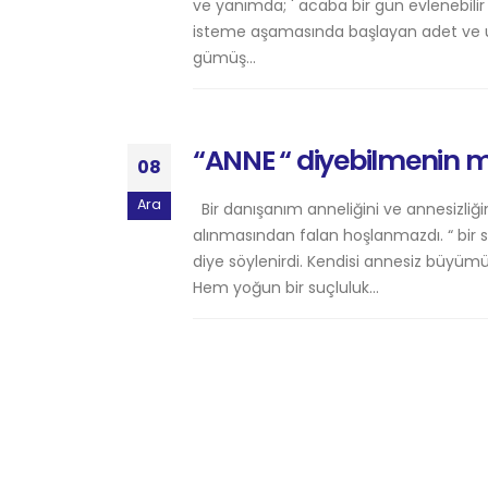
ve yanımda; ' acaba bir gün evlenebilir
isteme aşamasında başlayan adet ve usul
gümüş...
“ANNE “ diyebilmenin m
08
Ara
Bir danışanım anneliğini ve annesizliğ
alınmasından falan hoşlanmazdı. “ bir 
diye söylenirdi. Kendisi annesiz büy
Hem yoğun bir suçluluk...