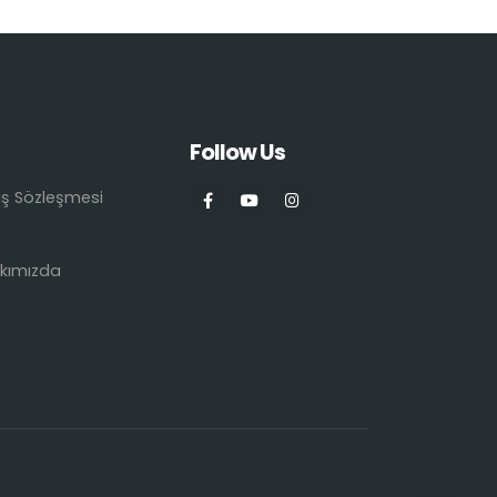
Follow Us
ış Sözleşmesi
kımızda