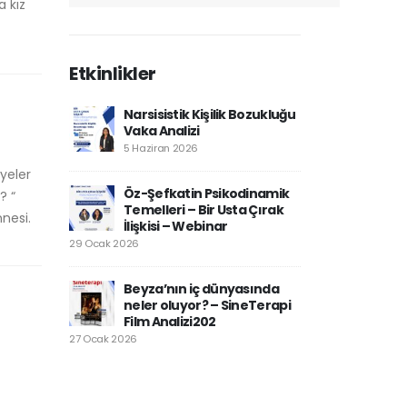
a kız
Etkinlikler
Narsisistik Kişilik Bozukluğu
Vaka Analizi
5 Haziran 2026
yeler
Öz-Şefkatin Psikodinamik
? “
Temelleri – Bir Usta Çırak
nesi.
İlişkisi – Webinar
29 Ocak 2026
Beyza’nın iç dünyasında
neler oluyor? – SineTerapi
Film Analizi202
27 Ocak 2026