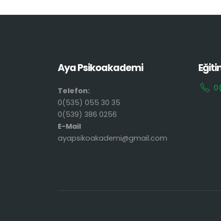
Aya Psikoakademi
Eğiti
0
Telefon:
0(535) 055 30 35
0(539) 386 0256
E-Mail
ayapsikoakademi@gmail.com