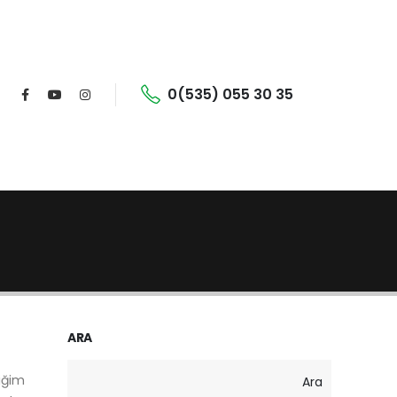
0(535) 055 30 35
ARA
liğim
Ara