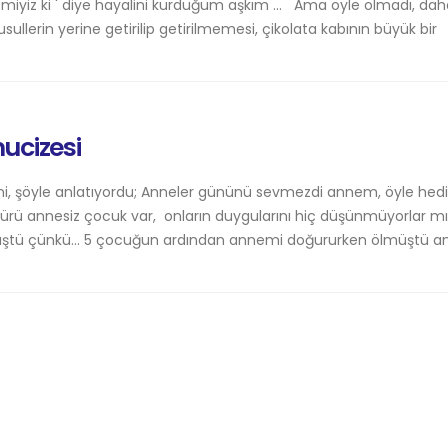
 miyiz ki ' diye hayalini kurduğum aşkım ... Ama öyle olmadı, dah
lerin yerine getirilip getirilmemesi, çikolata kabının büyük bir
ucizesi
ini, şöyle anlatıyordu; Anneler gününü sevmezdi annem, öyle hedi
sürü annesiz çocuk var, onların duygularını hiç düşünmüyorlar mı
ümüştü çünkü… 5 çocuğun ardından annemi doğururken ölmüştü an