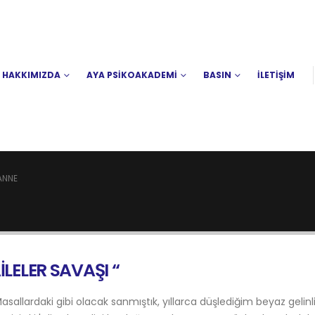
HAKKIMIZDA
AYA PSİKOAKADEMİ
BASIN
İLETİŞİM
ANNE
LELER SAVAŞI “
sallardaki gibi olacak sanmıştık, yıllarca düşlediğim beyaz gelin