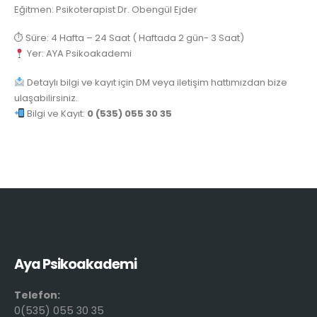
Eğitmen: Psikoterapist Dr. Obengül Ejder
⏱ Süre: 4 Hafta – 24 Saat ( Haftada 2 gün- 3 Saat)
Yer: AYA Psikoakademi
Detaylı bilgi ve kayıt için DM veya iletişim hattımızdan bize
ulaşabilirsiniz.
Bilgi ve Kayıt:
0 (535) 055 30 35
Aya Psikoakademi
Telefon:
0(535) 055 30 35