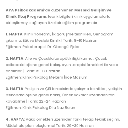
AYA Psikoakademi
’de düzenlenen
Mesleki Gelişim ve
Klinik Staj Programı
, teorik bilgileri klinik uygulamalarla
birleştirmeyi sağlayan özel bir eğitim programıdır.
1. HAFTA
: Klinik Yönetimi, İlk görüşme teknikleri, Genogram
çıkarma, Etik ve Mesleki Kimlik | Tarih: 8–10 Haziran
Eğitmen: Psikoterapist Dr. Obengül Ejder
2. HAFTA
: Aile ve Çocukla terapötik ilişki kurma , Çocuk
psikopatolojisine genel bakış, oyun terapisi örnekleri ile vaka
analizleri | Tarih: 15–17 Haziran
Eğitmen: Klinik Psikolog Meltem İnce Mazlum
3. HAFTA
: Yetişkin ve Çift terapisinde çalışma teknikleri, yetişkin
psikopatolojisine genel bakış, Örnek vakalar üzerinden tanı
koyabilme | Tarih: 22–24 Haziran
Eğitmen: Klinik Psikolog Dila Naz Balun
4. HAFTA
: Vaka örnekleri üzerinden farklı terapi teknik seçimi,
Müdahale planı oluşturma| Tarih: 29–30 Haziran