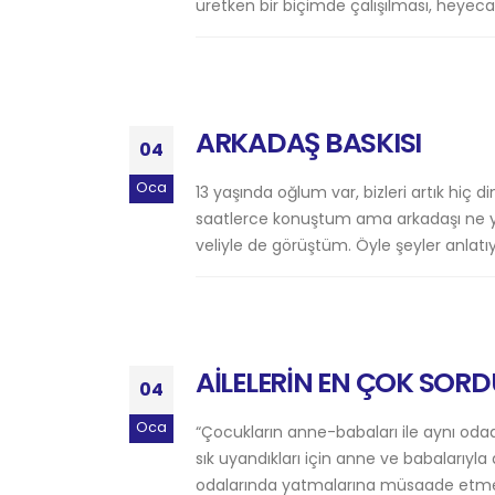
üretken bir biçimde çalışılması, heyecan
ARKADAŞ BASKISI
04
Oca
13 yaşında oğlum var, bizleri artık hi
saatlerce konuştum ama arkadaşı ne 
veliyle de görüştüm. Öyle şeyler anlatıy
AİLELERİN EN ÇOK SOR
04
Oca
“Çocukların anne-babaları ile aynı oda
sık uyandıkları için anne ve babalarıyl
odalarında yatmalarına müsaade etmeli