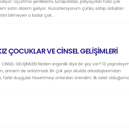
alıyor. Uçurtma şenliklerini, lunaparkları, palyaçoları hala çok
m satın alasım geliyor. Hüzünleniyorum çünkü sahip oldukları
tini bilmeyen o kadar çok...
IZ ÇOCUKLAR VE CİNSEL GELİŞİMLERİ
İNSEL GELİŞİMLERİ Neden ergenlik diye bir şey var? 13 yaşındayı
um, annem de anlatmadı. Bir çok şeyi okulda arkadaşlarımdan
 farklı duygular hissetmeyi onlardan örendim. İlk adet olduğum