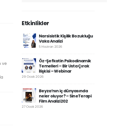
Etkinlikler
Narsisistik Kişilik Bozukluğu
Vaka Analizi
5 Haziran 2026
Öz-Şefkatin Psikodinamik
m ve
Temelleri – Bir Usta Çırak
İlişkisi – Webinar
da
29 Ocak 2026
Beyza’nın iç dünyasında
neler oluyor? – SineTerapi
Film Analizi202
27 Ocak 2026