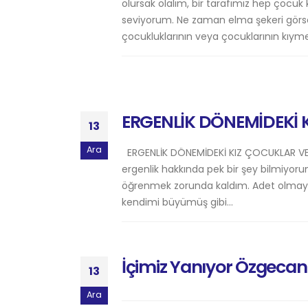
olursak olalım, bir tarafımız hep çocuk k
seviyorum. Ne zaman elma şekeri görse
çocukluklarının veya çocuklarının kıyme
ERGENLİK DÖNEMİDEKİ K
13
Ara
ERGENLİK DÖNEMİDEKİ KIZ ÇOCUKLAR VE C
ergenlik hakkında pek bir şey bilmiyor
öğrenmek zorunda kaldım. Adet olmayı,
kendimi büyümüş gibi...
İçimiz Yanıyor Özgecan
13
Ara