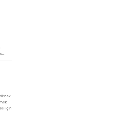
a
,...
bilmek:
tmek:
esi için