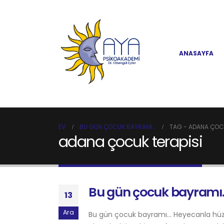
ANASAYFA
EV
BU GÜN ÇOCUK BAYRAMI…
TAG -
ADANA ÇOCU
adana çocuk terapisi
Bu gün çocuk bayramı
13
Ara
Bu gün çocuk bayramı… Heyecanla hüzü