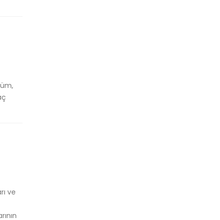
düm,
aç
rı ve
rının