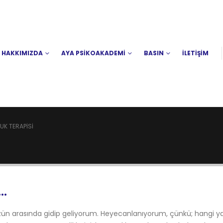
HAKKIMIZDA
AYA PSİKOAKADEMİ
BASIN
İLETİŞİM
K TERAPISI
…
n arasında gidip geliyorum. Heyecanlanıyorum, çünkü; hangi y