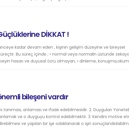
çlüklerine DİKKAT !
ceye kadar devam eden , kişinin gelişim düzeyine ve bireysel
 süreçtir. Bu süreç içinde ; • normal veya normalin üstünde zekay
bir beyin hasarı ve duyusal özrü olmayan, • dinleme, konuşma,okuma
nemli bileşeni vardır
arını tanıması, anlaması ve ifade edebilmesidir. 2. Duyguları Yönete
anlamak ve o duyguyu kontrol edebilmektir. 3. Kendini motive e
direbilmesi ve yapılan bir işe odaklanarak o işin sonuçlandırılabilm