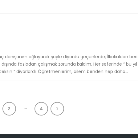
enç danışanım ağlayarak şöyle diyordu geçenlerde; İlkokuldan beri
n dışında fazladan çalışmak zorunda kaldım. Her seferinde “ bu yıl 
ceksin “ diyorlardı. Öğretmenlerim, ailem benden hep daha...
…
2
4