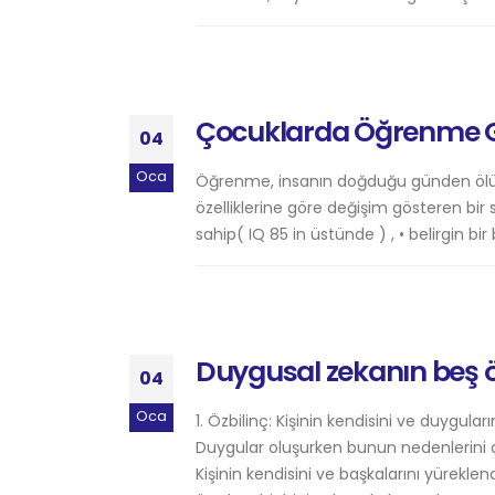
Çocuklarda Öğrenme Gü
04
Oca
Öğrenme, insanın doğduğu günden ölün
özelliklerine göre değişim gösteren bir
sahip( IQ 85 in üstünde ) , • belirgin 
Duygusal zekanın beş ö
04
Oca
1. Özbilinç: Kişinin kendisini ve duygul
Duygular oluşurken bunun nedenlerini 
Kişinin kendisini ve başkalarını yüreklen