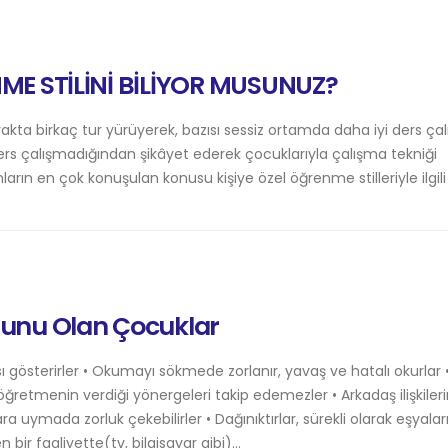
 STİLİNİ BİLİYOR MUSUNUZ?
akta birkaç tur yürüyerek, bazısı sessiz ortamda daha iyi ders çalı
rs çalışmadığından şikâyet ederek çocuklarıyla çalışma tekniği
ın en çok konuşulan konusu kişiye özel öğrenme stilleriyle ilgili
unu Olan Çocuklar
ı gösterirler • Okumayı sökmede zorlanır, yavaş ve hatalı okurlar 
öğretmenin verdiği yönergeleri takip edemezler • Arkadaş ilişkiler
ara uymada zorluk çekebilirler • Dağınıktırlar, sürekli olarak eşyalar
en bir faaliyette(tv, bilgisayar gibi)...