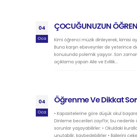
ÇOCUĞUNUZUN ÖĞRENME
04
Oca
Kimi öğrenci müzik dinleyerek, kimisi ay
Buna karşın ebeveynler de yeterince de
konusunda polemik yaşıyor. Son zamanlar
açıklama yapan Aile ve Evlilik...
Öğrenme Ve Dikkat Sor
04
Oca
• Kapasitelerine göre düşük okul başarıs
Dinleme becerileri zayıftır, bu nedenle 
sorunlar yaşayabilirler: • Okuldaki kurall
unutabilir, kaybedebilirler • İlgilerini çek