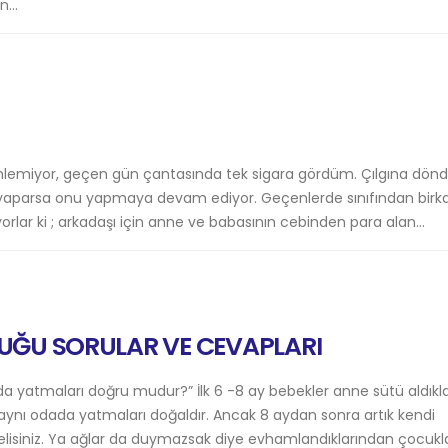
...
ç dinlemiyor, geçen gün çantasında tek sigara gördüm. Çılgına dön
yaparsa onu yapmaya devam ediyor. Geçenlerde sınıfından birk
orlar ki ; arkadaşı için anne ve babasının cebinden para alan...
DUĞU SORULAR VE CEVAPLARI
da yatmaları doğru mudur?” İlk 6 -8 ay bebekler anne sütü aldıkla
a aynı odada yatmaları doğaldır. Ancak 8 aydan sonra artık kendi
siniz. Ya ağlar da duymazsak diye evhamlandıklarından çocukla