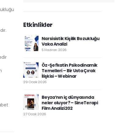
zukluğu
Etkinlikler
dır.
Narsisistik Kişilik Bozukluğu
Vaka Analizi
5 Haziran 2026
edir
Öz-Şefkatin Psikodinamik
n
Temelleri – Bir Usta Çırak
İlişkisi – Webinar
29 Ocak 2026
Beyza’nın iç dünyasında
neler oluyor? – SineTerapi
yabet
Film Analizi202
27 Ocak 2026