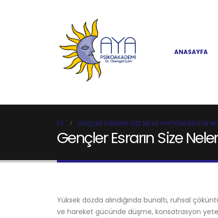
ANASAYFA
EV
GENÇLER ESRARIN SIZE NELER YAPTIĞINI BILIYOR 
Gençler Esrarın Size Nele
Yüksek dozda alındığında bunaltı, ruhsal çöküntü, a
ve hareket gücünde düşme, konsatrasyon yeten