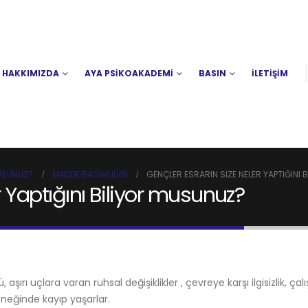
HAKKIMIZDA
AYA PSİKOAKADEMİ
BASIN
İLETİŞİM
MUSUNUZ?
MADDE BAĞIMLILIĞI
GENÇLER ESRARIN SIZE NELER YAPTIĞINI
r Yaptığını Biliyor musunuz?
şırı uçlara varan ruhsal değişiklikler , çevreye karşı ilgisizlik, ça
eğinde kayıp yaşarlar.