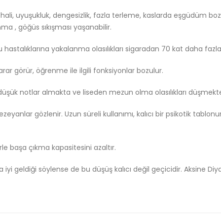
 hali, uyuşukluk, dengesizlik, fazla terleme, kaslarda eşgüdüm bo
nma , göğüs sıkışması yaşanabilir.
u hastalıklarına yakalanma olasılıkları sigaradan 70 kat daha fazla
 zarar görür, öğrenme ile ilgili fonksiyonlar bozulur.
 düşük notlar almakta ve liseden mezun olma olasılıkları düşmekt
zeyanlar gözlenir. Uzun süreli kullanımı, kalıcı bir psikotik tablonu
erle başa çıkma kapasitesini azaltır.
 iyi geldiği söylense de bu düşüş kalıcı değil geçicidir. Aksine Di