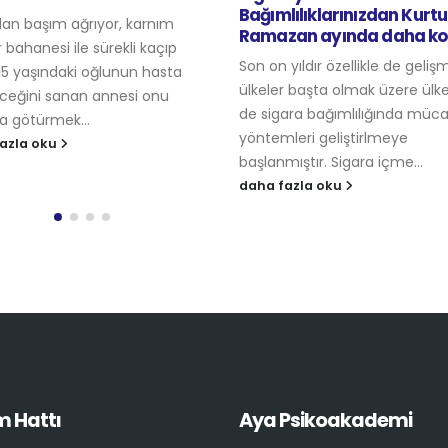
Bağımlılıklarınızdan Kurt
n başım ağrıyor, karnım
Ramazan ayında daha ko
 bahanesi ile sürekli kaçıp
Son on yıldır özellikle de geliş
15 yaşındaki oğlunun hasta
ülkeler başta olmak üzere ül
eceğini sanan annesi onu
de sigara bağımlılığında müc
a götürmek...
yöntemleri geliştirlmeye
azla oku
başlanmıştır. Sigara içme...
daha fazla oku
m Hattı
Aya Psikoakademi