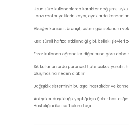
Uzun süre kullananlarda karakter değişimi, uyku
, bazı motor yetilerin kaybı, ayaklarda karıncala
Akciğer kanseri , bronşit, astım gibi solunum yol
Kısa süreli hafıza etkilendiği gibi, bellek işlevleri
Esrar kullanan öğrenciler diğerlerine göre daha
Sık kullananlarda paranoid tipte psikoz yaratır; he
oluşmasına neden olabilir.
Bağışıklık sisteminin bulaşıcı hastalıklar ve kans
Ani şeker düşüklüğü yaptığı için Şeker hastalığına
Hastalığını ileri safhalara taşır.