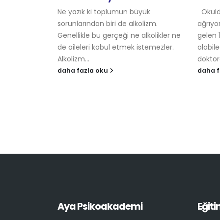
 sigara
Ne yazık ki toplumun büyük
Okulda
em cebimde
sorunlarından biri de alkolizm.
ağrıyor
e çok
Genellikle bu gerçeği ne alkolikler ne
gelen 
r sanki babam
de aileleri kabul etmek istemezler.
olabil
Alkolizm...
doktor
daha fazla oku
daha f
Aya Psikoakademi
Eğiti