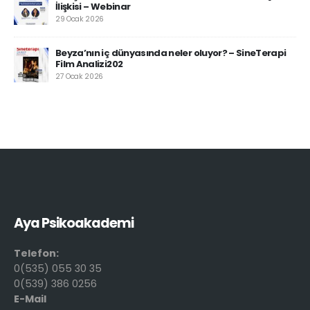
İlişkisi – Webinar
29 Ocak 2026
Beyza’nın iç dünyasında neler oluyor? – SineTerapi
Film Analizi202
27 Ocak 2026
Aya Psikoakademi
Telefon:
0(535) 055 30 35
0(539) 386 0256
E-Mail