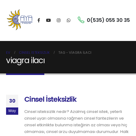
0(535) 055 30 35
EV
CINSEL İSTEKSIZLIK
TAG -
VIAGRA ILACI
viagra ilacı
Cinsel İsteksizlik
30
May
Cinsel isteksizlik nedir? Azalmış cinsel istek, yeterli
cinsel uyarı olmasına rağmen cinsel fantezilerin ve
cinsel etkinlikte bulunma isteğinin az olması veya hiç
olmaması, cinsel arzu duyulmaması durumudur. Halk