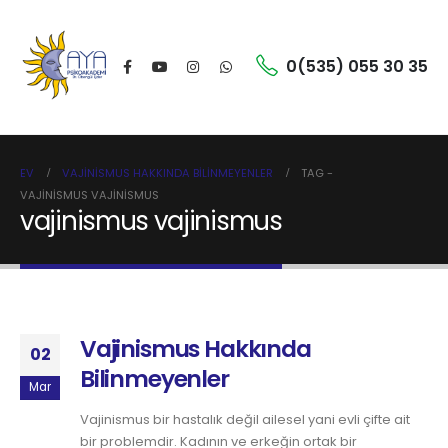
0(535) 055 30 35
EV
VAJINISMUS HAKKINDA BILINMEYENLER
TAG -
VAJINISMUS VAJINISMUS
vajinismus vajinismus
Vajinismus Hakkında
02
Bilinmeyenler
Mar
Vajinismus bir hastalık değil ailesel yani evli çifte ait
bir problemdir. Kadının ve erkeğin ortak bir