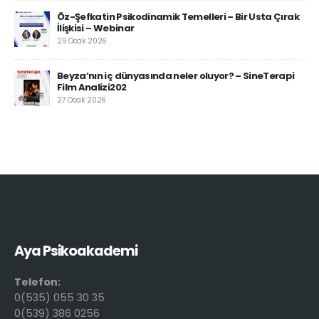
Öz-Şefkatin Psikodinamik Temelleri – Bir Usta Çırak
İlişkisi – Webinar
29 Ocak 2026
Beyza’nın iç dünyasında neler oluyor? – SineTerapi
Film Analizi202
27 Ocak 2026
Aya Psikoakademi
Telefon:
0(535) 055 30 35
0(539) 386 0256