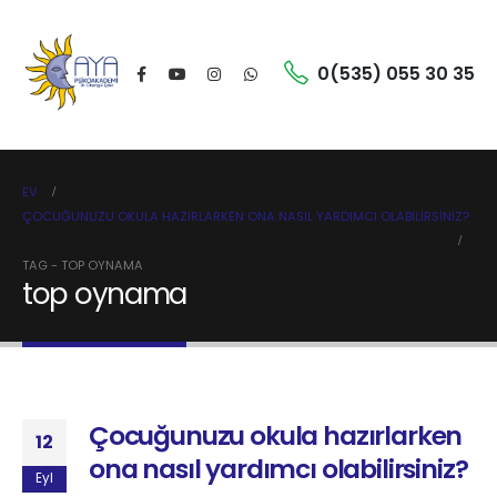
0(535) 055 30 35
EV
ÇOCUĞUNUZU OKULA HAZIRLARKEN ONA NASIL YARDIMCI OLABILIRSINIZ?
TAG -
TOP OYNAMA
top oynama
Çocuğunuzu okula hazırlarken
12
ona nasıl yardımcı olabilirsiniz?
Eyl