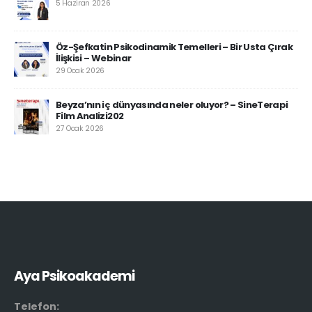
5 Haziran 2026
Öz-Şefkatin Psikodinamik Temelleri – Bir Usta Çırak
İlişkisi – Webinar
29 Ocak 2026
Beyza’nın iç dünyasında neler oluyor? – SineTerapi
Film Analizi202
27 Ocak 2026
Aya Psikoakademi
Telefon: