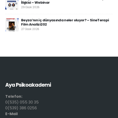
İlişkisi – Webinar
29 Ocak 2026
Beyza’nın iç dünyasında neler oluyor? – SineTerapi
Film Analizi202
27 Ocak 2026
Aya Psikoakademi
Telefon:
0(535) 055 30 35
0(539) 386 0256
E-Mail