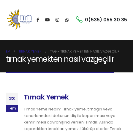
0(535) 055 30 35
EV
TIRNAK YEMEK
TAG -
TIRNAK YEMEKTEN NASIL VAZGEÇILIR
tırnak yemekten nasıl vazgeçilir
Tırnak Yemek
23
Tem
Tırnak Yeme Nedir? Tırnak yeme, tırnağın veya
kenarlarındaki dokunun diş ile koparılması veya
kemirilmesi davranışına verilen isimdir. Aslında
kopardıkları tırnakları yemez, tükürüp atarlar Tırnak