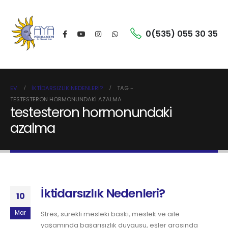
0(535) 055 30 35
EV
İKTIDARSIZLIK NEDENLERI?
TAG -
TESTESTERON HORMONUNDAKI AZALMA
testesteron hormonundaki
azalma
İktidarsızlık Nedenleri?
10
Mar
Stres, sürekli mesleki baskı, meslek ve aile
yaşamında başarısızlık duygusu, eşler arasında