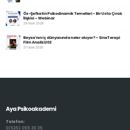
Öz-Şefkatin Psikodinamik Temelleri – Bir Usta Çırak
İlişkisi – Webinar
29 Ocak 2026
Beyza’nın iç dünyasında neler oluyor? – SineTerapi
Film Analizi202
27 Ocak 2026
Aya Psikoakademi
Telefon:
0(535) 055 30 35