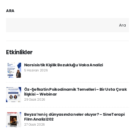
ARA
Ara
Etkinlikler
Narsisistik Kişilik Bozukluğu Vaka Analizi
5 Haziran 2026
Öz-Şefkatin Psikodinamik Temelleri – Bir Usta Çırak
İlişkisi – Webinar
29 Ocak 2026
Beyza’nın iç dünyasında neler oluyor? – SineTerapi
Film Analizi202
27 Ocak 2026