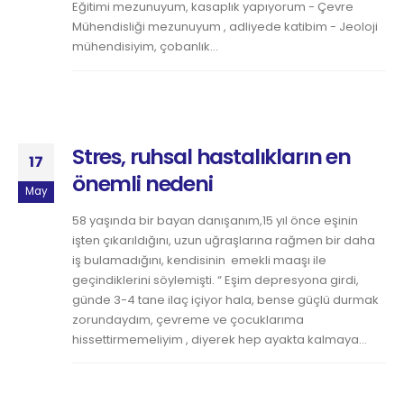
Eğitimi mezunuyum, kasaplık yapıyorum - Çevre
Mühendisliği mezunuyum , adliyede katibim - Jeoloji
mühendisiyim, çobanlık...
Stres, ruhsal hastalıkların en
17
önemli nedeni
May
58 yaşında bir bayan danışanım,15 yıl önce eşinin
işten çıkarıldığını, uzun uğraşlarına rağmen bir daha
iş bulamadığını, kendisinin emekli maaşı ile
geçindiklerini söylemişti. “ Eşim depresyona girdi,
günde 3-4 tane ilaç içiyor hala, bense güçlü durmak
zorundaydım, çevreme ve çocuklarıma
hissettirmemeliyim , diyerek hep ayakta kalmaya...