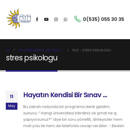
0(535) 055 30 35
EV
HAYATIN KENDISI BIR SINAV …
TAG -
STRES PSIKOLOGU
stres psikologu
Hayatın Kendisi Bir Sınav …
11
May
Bu sabah radyoda bir programa denk geldim,
sunucu: “ Hangi üniversiteyi bitirdiniz ve şimdi ne iş
yapıyorsunuz?” diye bir soru yöneltti, dinleyiciler hem
mail yolu ile hem de telefonla cevap verdiler. - Beden