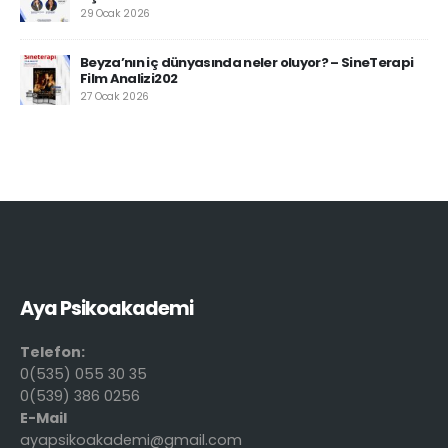
29 Ocak 2026
Beyza’nın iç dünyasında neler oluyor? – SineTerapi
Film Analizi202
27 Ocak 2026
Aya Psikoakademi
Telefon:
0(535) 055 30 35
0(539) 386 0256
E-Mail
ayapsikoakademi@gmail.com