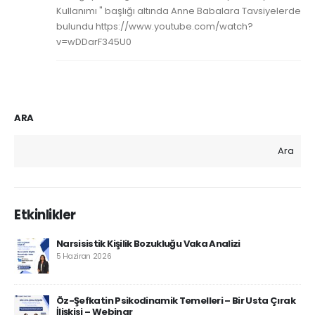
Kullanımı " başlığı altında Anne Babalara Tavsiyelerde
bulundu https://www.youtube.com/watch?
v=wDDarF345U0
ARA
Ara
Etkinlikler
Narsisistik Kişilik Bozukluğu Vaka Analizi
5 Haziran 2026
Öz-Şefkatin Psikodinamik Temelleri – Bir Usta Çırak
İlişkisi – Webinar