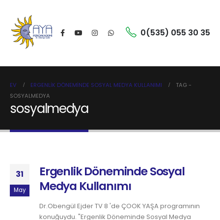
0(535) 055 30 35
EV
ERGENLIK DÖNEMINDE SOSYAL MEDYA KULLANIMI
TAG -
SOSYALMEDYA
sosyalmedya
Ergenlik Döneminde Sosyal
31
Medya Kullanımı
May
Dr.Obengül Ejder TV 8 'de ÇOOK YAŞA programının
konuğuydu. "Ergenlik Döneminde Sosyal Medya