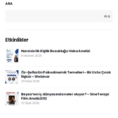
ARA
Ara
Etkinlikler
Narsisistik Kişilik Bozukluğu Vaka Analizi
5 Haziran 2026
Öz-Şefkatin Psikodinamik Temelleri – Bir Usta Çırak
İlişkisi – Webinar
29 Ocak 2026
Beyza’nın iç dünyasında neler oluyor? – SineTerapi
Film Analizi202
27 Ocak 2026