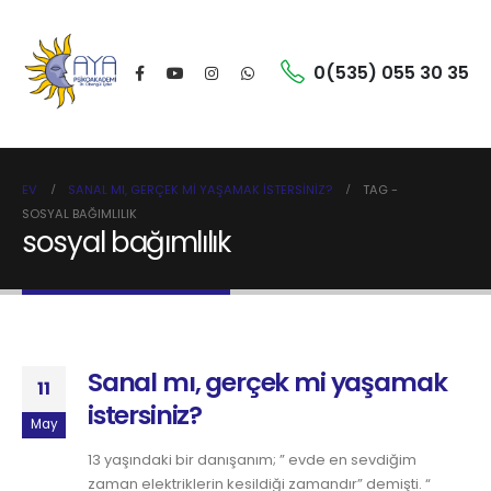
0(535) 055 30 35
EV
SANAL MI, GERÇEK MI YAŞAMAK ISTERSINIZ?
TAG -
SOSYAL BAĞIMLILIK
sosyal bağımlılık
Sanal mı, gerçek mi yaşamak
11
istersiniz?
May
13 yaşındaki bir danışanım; ” evde en sevdiğim
zaman elektriklerin kesildiği zamandır” demişti. “