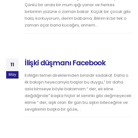
Çünkü bir anda bir mum ışığı yanar ve herkes
birbirinin yüzüne o zaman bakar. Küçük bir çocuk gibi
hala, korkuyorum, derim babama .Bilirim ki bir tek o
zaman açar bana kucağını, annem...
İlişki düşmanı Facebook
11
May
Evliliğin temel direklerinden birisidir sadakat. Daha o
ilk bakışın heyecanıyla başlar bu duygu,” bir daha
asla kimseye böyle bakamam “ der, eli eline
değdiğinde” başka hiçbir el seninki gibi değmeyecek
elime “ der, aşık olan. Bir gün bu aşkın biteceğine ve
sevgilisinin başka bir göze,...