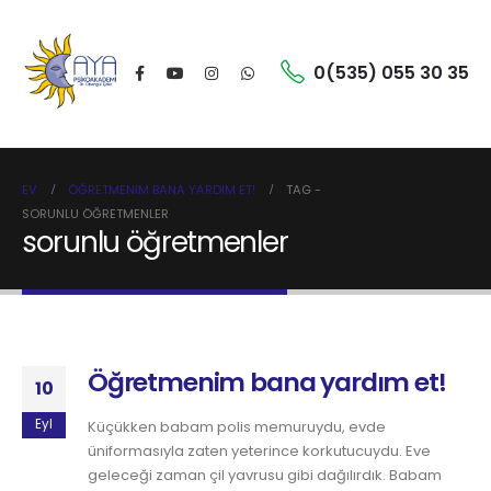
0(535) 055 30 35
EV
ÖĞRETMENIM BANA YARDIM ET!
TAG -
SORUNLU ÖĞRETMENLER
sorunlu öğretmenler
Öğretmenim bana yardım et!
10
Eyl
Küçükken babam polis memuruydu, evde
üniformasıyla zaten yeterince korkutucuydu. Eve
geleceği zaman çil yavrusu gibi dağılırdık. Babam