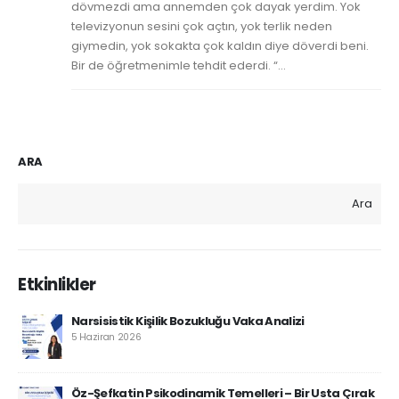
dövmezdi ama annemden çok dayak yerdim. Yok
televizyonun sesini çok açtın, yok terlik neden
giymedin, yok sokakta çok kaldın diye döverdi beni.
Bir de öğretmenimle tehdit ederdi. “...
ARA
Ara
Etkinlikler
Narsisistik Kişilik Bozukluğu Vaka Analizi
5 Haziran 2026
Öz-Şefkatin Psikodinamik Temelleri – Bir Usta Çırak