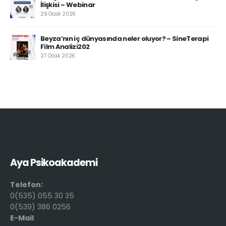
İlişkisi – Webinar
29 Ocak 2026
Beyza’nın iç dünyasında neler oluyor? – SineTerapi
Film Analizi202
27 Ocak 2026
Aya Psikoakademi
Telefon:
0(535) 055 30 35
0(539) 386 0256
E-Mail