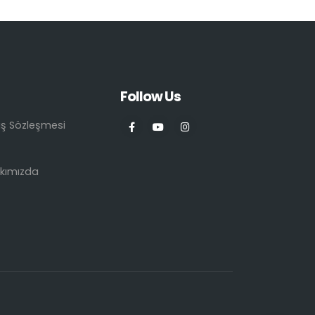
Follow Us
ış Sözleşmesi
kımızda