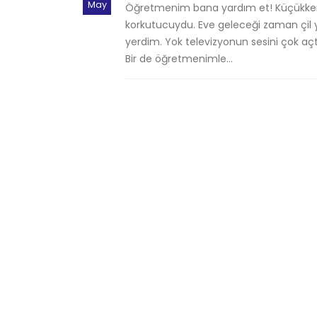
May
Öğretmenim bana yardım et! Küçükken
korkutucuydu. Eve geleceği zaman çil
yerdim. Yok televizyonun sesini çok açt
Bir de öğretmenimle...