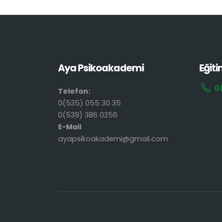
Aya Psikoakademi
Eğiti
0
Telefon:
0(535) 055 30 35
0(539) 386 0256
E-Mail
ayapsikoakademi@gmail.com