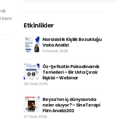
yak
 beni.
Etkinlikler
Narsisistik Kişilik Bozukluğu
Vaka Analizi
5 Haziran 2026
Öz-Şefkatin Psikodinamik
Temelleri – Bir Usta Çırak
İlişkisi – Webinar
29 Ocak 2026
Beyza’nın iç dünyasında
neler oluyor? – SineTerapi
Film Analizi202
27 Ocak 2026