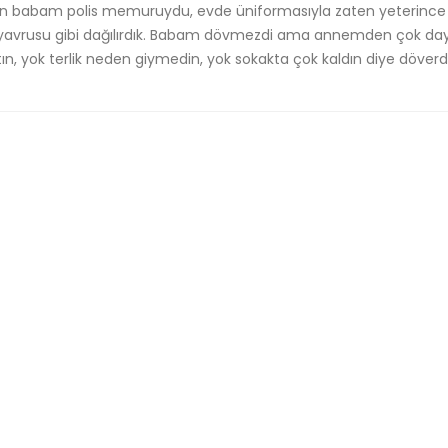
 babam polis memuruydu, evde üniformasıyla zaten yeterince
 yavrusu gibi dağılırdık. Babam dövmezdi ama annemden çok da
ın, yok terlik neden giymedin, yok sokakta çok kaldın diye döverdi