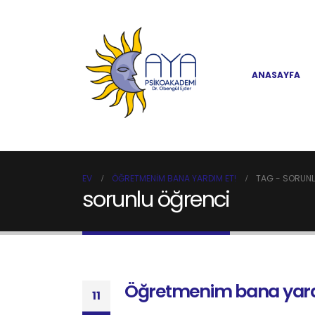
ANASAYFA
EV
ÖĞRETMENIM BANA YARDIM ET!
TAG -
SORUNL
sorunlu öğrenci
Öğretmenim bana yard
11