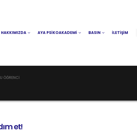
HAKKIMIZDA
AYA PSİKOAKADEMİ
BASIN
İLETİŞİM
U ÖĞRENCI
ım et!