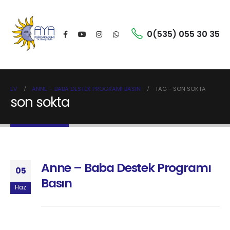
0(535) 055 30 35
EV
ANNE – BABA DESTEK PROGRAMI BASIN
TAG -
SON SOKTA
son sokta
Anne – Baba Destek Programı
05
Basın
Haz