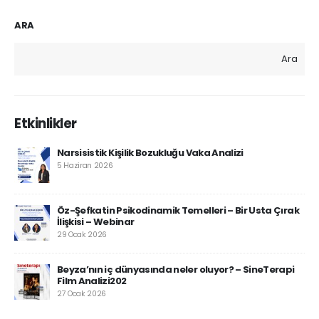
ARA
Ara
Etkinlikler
Narsisistik Kişilik Bozukluğu Vaka Analizi
5 Haziran 2026
Öz-Şefkatin Psikodinamik Temelleri – Bir Usta Çırak
İlişkisi – Webinar
29 Ocak 2026
Beyza’nın iç dünyasında neler oluyor? – SineTerapi
Film Analizi202
27 Ocak 2026