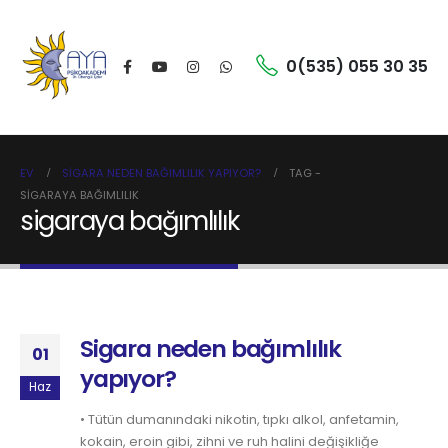
0(535) 055 30 35
EV
SIGARA NEDEN BAĞIMLILIK YAPIYOR?
TAG -
SIGARAYA BAĞIMLILIK
sigaraya bağımlılık
Sigara neden bağımlılık
01
yapıyor?
Haz
• Tütün dumanındaki nikotin, tıpkı alkol, anfetamin,
kokain, eroin gibi, zihni ve ruh halini değişikliğe