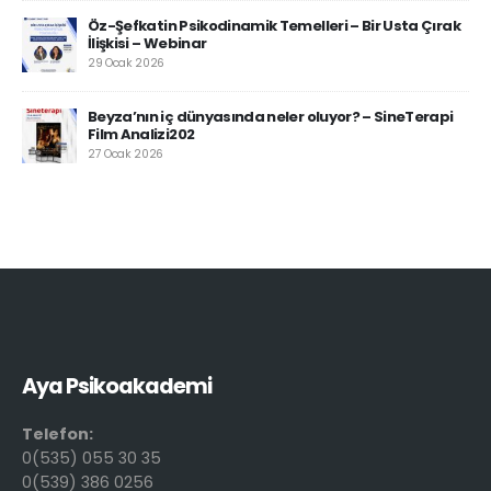
Öz-Şefkatin Psikodinamik Temelleri – Bir Usta Çırak
İlişkisi – Webinar
29 Ocak 2026
Beyza’nın iç dünyasında neler oluyor? – SineTerapi
Film Analizi202
27 Ocak 2026
Aya Psikoakademi
Telefon:
0(535) 055 30 35
0(539) 386 0256